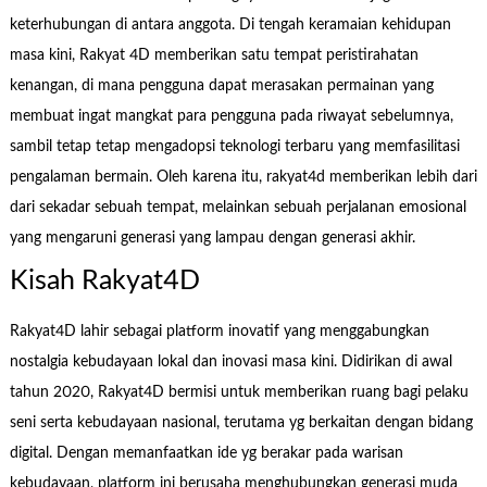
keterhubungan di antara anggota. Di tengah keramaian kehidupan
masa kini, Rakyat 4D memberikan satu tempat peristirahatan
kenangan, di mana pengguna dapat merasakan permainan yang
membuat ingat mangkat para pengguna pada riwayat sebelumnya,
sambil tetap tetap mengadopsi teknologi terbaru yang memfasilitasi
pengalaman bermain. Oleh karena itu, rakyat4d memberikan lebih dari
dari sekadar sebuah tempat, melainkan sebuah perjalanan emosional
yang mengaruni generasi yang lampau dengan generasi akhir.
Kisah Rakyat4D
Rakyat4D lahir sebagai platform inovatif yang menggabungkan
nostalgia kebudayaan lokal dan inovasi masa kini. Didirikan di awal
tahun 2020, Rakyat4D bermisi untuk memberikan ruang bagi pelaku
seni serta kebudayaan nasional, terutama yg berkaitan dengan bidang
digital. Dengan memanfaatkan ide yg berakar pada warisan
kebudayaan, platform ini berusaha menghubungkan generasi muda