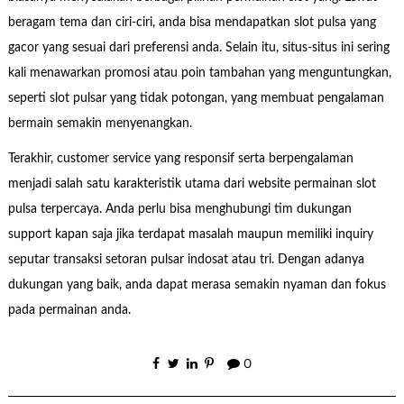
beragam tema dan ciri-ciri, anda bisa mendapatkan slot pulsa yang
gacor yang sesuai dari preferensi anda. Selain itu, situs-situs ini sering
kali menawarkan promosi atau poin tambahan yang menguntungkan,
seperti slot pulsar yang tidak potongan, yang membuat pengalaman
bermain semakin menyenangkan.
Terakhir, customer service yang responsif serta berpengalaman
menjadi salah satu karakteristik utama dari website permainan slot
pulsa terpercaya. Anda perlu bisa menghubungi tim dukungan
support kapan saja jika terdapat masalah maupun memiliki inquiry
seputar transaksi setoran pulsar indosat atau tri. Dengan adanya
dukungan yang baik, anda dapat merasa semakin nyaman dan fokus
pada permainan anda.
0