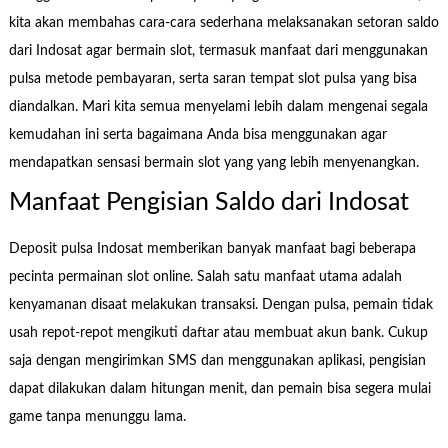
kita akan membahas cara-cara sederhana melaksanakan setoran saldo
dari Indosat agar bermain slot, termasuk manfaat dari menggunakan
pulsa metode pembayaran, serta saran tempat slot pulsa yang bisa
diandalkan. Mari kita semua menyelami lebih dalam mengenai segala
kemudahan ini serta bagaimana Anda bisa menggunakan agar
mendapatkan sensasi bermain slot yang yang lebih menyenangkan.
Manfaat Pengisian Saldo dari Indosat
Deposit pulsa Indosat memberikan banyak manfaat bagi beberapa
pecinta permainan slot online. Salah satu manfaat utama adalah
kenyamanan disaat melakukan transaksi. Dengan pulsa, pemain tidak
usah repot-repot mengikuti daftar atau membuat akun bank. Cukup
saja dengan mengirimkan SMS dan menggunakan aplikasi, pengisian
dapat dilakukan dalam hitungan menit, dan pemain bisa segera mulai
game tanpa menunggu lama.