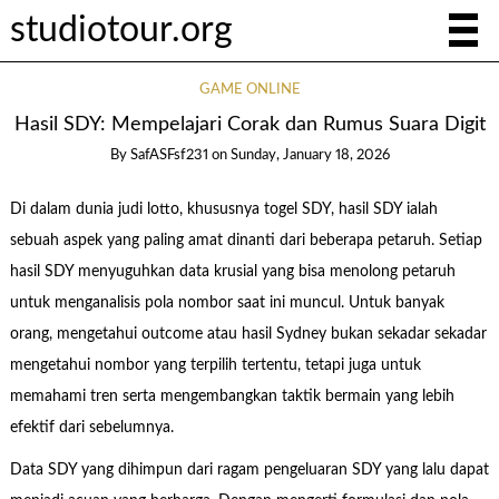
studiotour.org
GAME ONLINE
Hasil SDY: Mempelajari Corak dan Rumus Suara Digit
By
SafASFsf231
on
Sunday, January 18, 2026
Di dalam dunia judi lotto, khususnya togel SDY, hasil SDY ialah
sebuah aspek yang paling amat dinanti dari beberapa petaruh. Setiap
hasil SDY menyuguhkan data krusial yang bisa menolong petaruh
untuk menganalisis pola nombor saat ini muncul. Untuk banyak
orang, mengetahui outcome atau hasil Sydney bukan sekadar sekadar
mengetahui nombor yang terpilih tertentu, tetapi juga untuk
memahami tren serta mengembangkan taktik bermain yang lebih
efektif dari sebelumnya.
Data SDY yang dihimpun dari ragam pengeluaran SDY yang lalu dapat