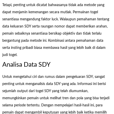
Tetapi, penting untuk dicatat bahwasanya tidak ada metode yang
dapat menjamin kemenangan secara mutlak. Permainan togel
senantiasa mengandung faktor luck. Walaupun pemahaman tentang
data keluaran SDY serta raungan nomor dapat memberikan arahan,
pemain sebaiknya senantiasa bersikap objektiv dan tidak terlalu
bergantung pada metode ini. Kombinasi antara pemahaman data
serta insting pribadi biasa membawa hasil yang lebih baik di dalam
judi togel.
Analisa Data SDY
Untuk mengetahui ciri dan rumus dalam pengeluaran SDY, sangat
penting untuk menganalisis data SDY yang ada. Informasi ini berisi
sejumlah output dari togel SDY yang telah diumumkan,
memungkinkan pemain untuk melihat tren dan pola yang bisa terjadi
selama periode tertentu. Dengan mempelajari hasil-hasil ini, para
pemain dapat mengambil keputusan yang lebih baik ketika memilih