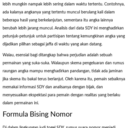
lebih mungkin nampak lebih sering dalam waktu tertentu. Contohnya,
ada kalanya angkanya yang tertentu muncul berulang kali dalam
beberapa hasil yang berkelanjutan, sementara itu angka lainnya
berubah lebih jarang muncul. Analisis dari data SDY ini menghadirkan
petunjuk-petunjuk untuk partisipan tentang kemungkinan angka yang
dijadikan pilihan sebagai jaffa di waktu yang akan datang.
Walau, esensial bagi ditangkap bahwa perjudian adalah sebuah
permainan yang suka-suka. Walaupun skema pengeluaran dan rumus
raungan angka mampu menghadirkan pandangan, tidak ada jaminan
jika skema itu bakal terus berlanjut. Oleh karena itu, pemain sebaiknya
memakai informasi SDY dan analisanya dengan bijak, dan
menyesuaikan ekspektasi para pemain dengan realitas yang berlaku
dalam permainan ini.
Formula Bising Nomor
Di dalam lingkungan judi togel SDY, rumus suara nomor menjadi