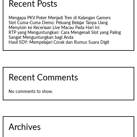
Recent Posts
Mengapa PKV Poker Menjadi Tren di Kalangan Gamers
Slot Cuma-Cuma Demo: Peluang Belajar Tanpa Uang
MenyJoin ke Keceriaan Live Macau Pada Hari Ini
RTP yang Menguntungkan: Cara Mengenali Slot yang Paling
Sangat Menguntungkan bagi Anda
Hasil SDY: Mempelajari Corak dan Rumus Suara Digit
Recent Comments
No comments to show.
Archives