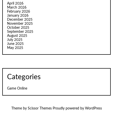
April 2026
March 2026
February 2026
January 2026
December 2025
November 2025
October 2025
September 2025
August 2025
July 2025
June 2025
May 2025
Categories
Game Online
Theme by
Scissor Themes
Proudly powered by
WordPress