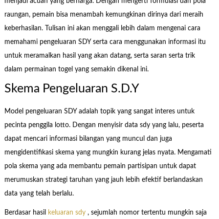
menjadi acuan yang berharga. Dengan mengerti formulasi dan pola
raungan, pemain bisa menambah kemungkinan dirinya dari meraih
keberhasilan. Tulisan ini akan menggali lebih dalam mengenai cara
memahami pengeluaran SDY serta cara menggunakan informasi itu
untuk meramalkan hasil yang akan datang, serta saran serta trik
dalam permainan togel yang semakin dikenal ini.
Skema Pengeluaran S.D.Y
Model pengeluaran SDY adalah topik yang sangat interes untuk
pecinta penggila lotto. Dengan menyisir data sdy yang lalu, peserta
dapat mencari informasi bilangan yang muncul dan juga
mengidentifikasi skema yang mungkin kurang jelas nyata. Mengamati
pola skema yang ada membantu pemain partisipan untuk dapat
merumuskan strategi taruhan yang jauh lebih efektif berlandaskan
data yang telah berlalu.
Berdasar hasil
keluaran sdy
, sejumlah nomor tertentu mungkin saja