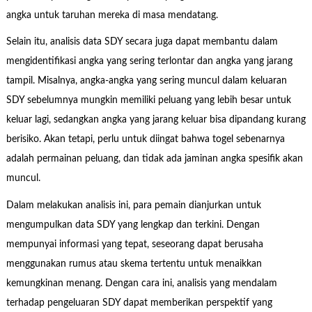
angka untuk taruhan mereka di masa mendatang.
Selain itu, analisis data SDY secara juga dapat membantu dalam
mengidentifikasi angka yang sering terlontar dan angka yang jarang
tampil. Misalnya, angka-angka yang sering muncul dalam keluaran
SDY sebelumnya mungkin memiliki peluang yang lebih besar untuk
keluar lagi, sedangkan angka yang jarang keluar bisa dipandang kurang
berisiko. Akan tetapi, perlu untuk diingat bahwa togel sebenarnya
adalah permainan peluang, dan tidak ada jaminan angka spesifik akan
muncul.
Dalam melakukan analisis ini, para pemain dianjurkan untuk
mengumpulkan data SDY yang lengkap dan terkini. Dengan
mempunyai informasi yang tepat, seseorang dapat berusaha
menggunakan rumus atau skema tertentu untuk menaikkan
kemungkinan menang. Dengan cara ini, analisis yang mendalam
terhadap pengeluaran SDY dapat memberikan perspektif yang