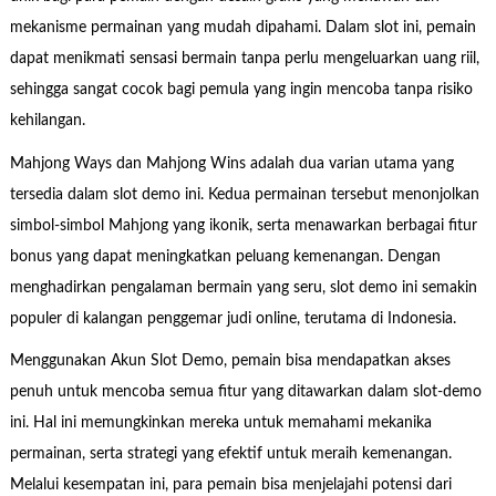
mekanisme permainan yang mudah dipahami. Dalam slot ini, pemain
dapat menikmati sensasi bermain tanpa perlu mengeluarkan uang riil,
sehingga sangat cocok bagi pemula yang ingin mencoba tanpa risiko
kehilangan.
Mahjong Ways dan Mahjong Wins adalah dua varian utama yang
tersedia dalam slot demo ini. Kedua permainan tersebut menonjolkan
simbol-simbol Mahjong yang ikonik, serta menawarkan berbagai fitur
bonus yang dapat meningkatkan peluang kemenangan. Dengan
menghadirkan pengalaman bermain yang seru, slot demo ini semakin
populer di kalangan penggemar judi online, terutama di Indonesia.
Menggunakan Akun Slot Demo, pemain bisa mendapatkan akses
penuh untuk mencoba semua fitur yang ditawarkan dalam slot-demo
ini. Hal ini memungkinkan mereka untuk memahami mekanika
permainan, serta strategi yang efektif untuk meraih kemenangan.
Melalui kesempatan ini, para pemain bisa menjelajahi potensi dari