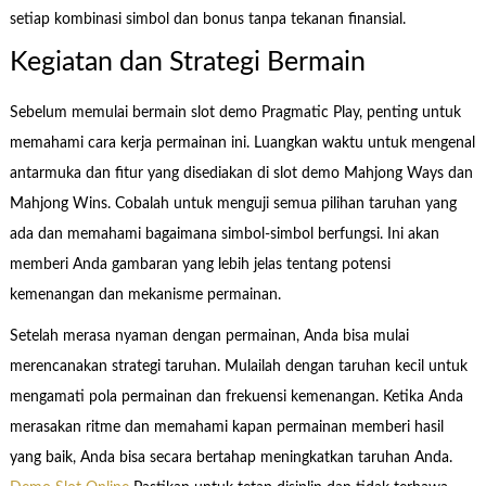
setiap kombinasi simbol dan bonus tanpa tekanan finansial.
Kegiatan dan Strategi Bermain
Sebelum memulai bermain slot demo Pragmatic Play, penting untuk
memahami cara kerja permainan ini. Luangkan waktu untuk mengenal
antarmuka dan fitur yang disediakan di slot demo Mahjong Ways dan
Mahjong Wins. Cobalah untuk menguji semua pilihan taruhan yang
ada dan memahami bagaimana simbol-simbol berfungsi. Ini akan
memberi Anda gambaran yang lebih jelas tentang potensi
kemenangan dan mekanisme permainan.
Setelah merasa nyaman dengan permainan, Anda bisa mulai
merencanakan strategi taruhan. Mulailah dengan taruhan kecil untuk
mengamati pola permainan dan frekuensi kemenangan. Ketika Anda
merasakan ritme dan memahami kapan permainan memberi hasil
yang baik, Anda bisa secara bertahap meningkatkan taruhan Anda.