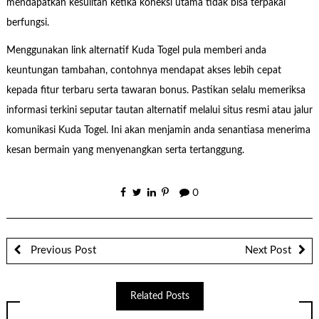
mendapatkan kesulitan ketika koneksi utama tidak bisa terpakai
berfungsi.
Menggunakan link alternatif Kuda Togel pula memberi anda
keuntungan tambahan, contohnya mendapat akses lebih cepat
kepada fitur terbaru serta tawaran bonus. Pastikan selalu memeriksa
informasi terkini seputar tautan alternatif melalui situs resmi atau jalur
komunikasi Kuda Togel. Ini akan menjamin anda senantiasa menerima
kesan bermain yang menyenangkan serta tertanggung.
0
Previous Post
Next Post
Related Posts