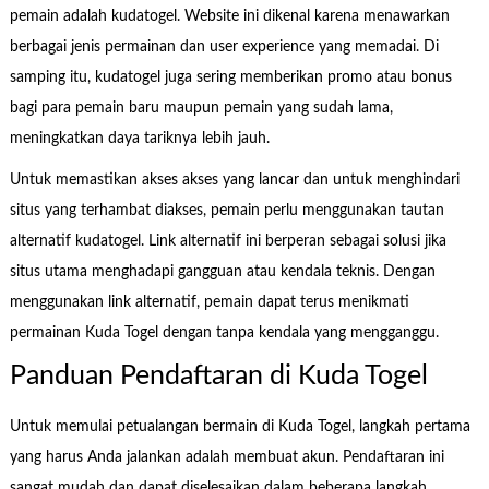
pemain adalah kudatogel. Website ini dikenal karena menawarkan
berbagai jenis permainan dan user experience yang memadai. Di
samping itu, kudatogel juga sering memberikan promo atau bonus
bagi para pemain baru maupun pemain yang sudah lama,
meningkatkan daya tariknya lebih jauh.
Untuk memastikan akses akses yang lancar dan untuk menghindari
situs yang terhambat diakses, pemain perlu menggunakan tautan
alternatif kudatogel. Link alternatif ini berperan sebagai solusi jika
situs utama menghadapi gangguan atau kendala teknis. Dengan
menggunakan link alternatif, pemain dapat terus menikmati
permainan Kuda Togel dengan tanpa kendala yang mengganggu.
Panduan Pendaftaran di Kuda Togel
Untuk memulai petualangan bermain di Kuda Togel, langkah pertama
yang harus Anda jalankan adalah membuat akun. Pendaftaran ini
sangat mudah dan dapat diselesaikan dalam beberapa langkah