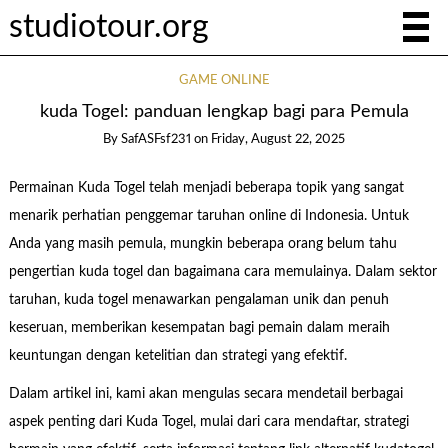
studiotour.org
GAME ONLINE
kuda Togel: panduan lengkap bagi para Pemula
By
SafASFsf231
on
Friday, August 22, 2025
Permainan Kuda Togel telah menjadi beberapa topik yang sangat
menarik perhatian penggemar taruhan online di Indonesia. Untuk
Anda yang masih pemula, mungkin beberapa orang belum tahu
pengertian kuda togel dan bagaimana cara memulainya. Dalam sektor
taruhan, kuda togel menawarkan pengalaman unik dan penuh
keseruan, memberikan kesempatan bagi pemain dalam meraih
keuntungan dengan ketelitian dan strategi yang efektif.
Dalam artikel ini, kami akan mengulas secara mendetail berbagai
aspek penting dari Kuda Togel, mulai dari cara mendaftar, strategi