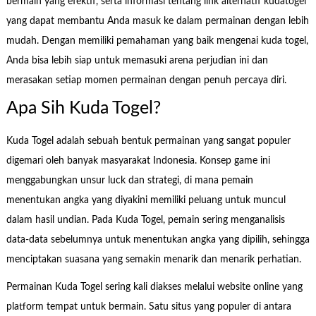
bermain yang efektif, serta informasi tentang link alternatif kudatogel
yang dapat membantu Anda masuk ke dalam permainan dengan lebih
mudah. Dengan memiliki pemahaman yang baik mengenai kuda togel,
Anda bisa lebih siap untuk memasuki arena perjudian ini dan
merasakan setiap momen permainan dengan penuh percaya diri.
Apa Sih Kuda Togel?
Kuda Togel adalah sebuah bentuk permainan yang sangat populer
digemari oleh banyak masyarakat Indonesia. Konsep game ini
menggabungkan unsur luck dan strategi, di mana pemain
menentukan angka yang diyakini memiliki peluang untuk muncul
dalam hasil undian. Pada Kuda Togel, pemain sering menganalisis
data-data sebelumnya untuk menentukan angka yang dipilih, sehingga
menciptakan suasana yang semakin menarik dan menarik perhatian.
Permainan Kuda Togel sering kali diakses melalui website online yang
platform tempat untuk bermain. Satu situs yang populer di antara