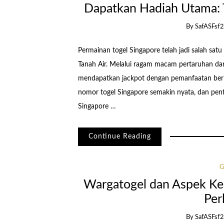
Dapatkan Hadiah Utama: T
By
SafASFsf2
Permainan togel Singapore telah jadi salah sat
Tanah Air. Melalui ragam macam pertaruhan d
mendapatkan jackpot dengan pemanfaatan berb
nomor togel Singapore semakin nyata, dan penti
Singapore …
Continue Reading
G
Wargatogel dan Aspek Ke
Per
By
SafASFsf2