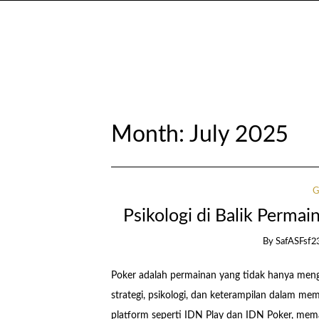
Month:
July 2025
G
Psikologi di Balik Perm
By
SafASFsf2
Poker adalah permainan yang tidak hanya meng
strategi, psikologi, dan keterampilan dalam me
platform seperti IDN Play dan IDN Poker, me