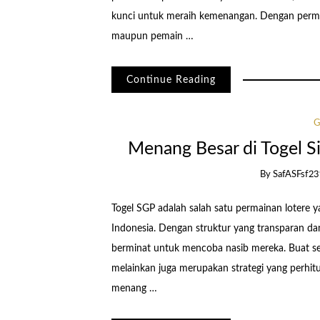
kunci untuk meraih kemenangan. Dengan permai
maupun pemain …
Continue Reading
G
Menang Besar di Togel Si
By
SafASFsf23
Togel SGP adalah salah satu permainan lotere y
Indonesia. Dengan struktur yang transparan d
berminat untuk mencoba nasib mereka. Buat se
melainkan juga merupakan strategi yang perhit
menang …