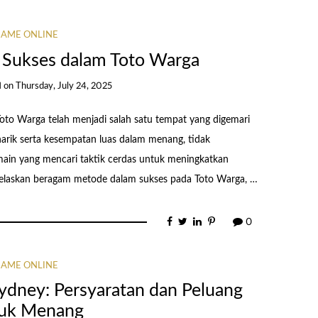
AME ONLINE
ar Sukses dalam Toto Warga
1
on
Thursday, July 24, 2025
Toto Warga telah menjadi salah satu tempat yang digemari
rik serta kesempatan luas dalam menang, tidak
ain yang mencari taktik cerdas untuk meningkatkan
njelaskan beragam metode dalam sukses pada Toto Warga, …
0
AME ONLINE
ydney: Persyaratan dan Peluang
uk Menang