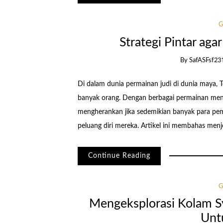
G
Strategi Pintar ag
By
SafASFsf23
Di dalam dunia permainan judi di dunia maya, 
banyak orang. Dengan berbagai permainan mena
mengherankan jika sedemikian banyak para pem
peluang diri mereka. Artikel ini membahas me
Continue Reading
G
Mengeksplorasi Kolam S
Unt