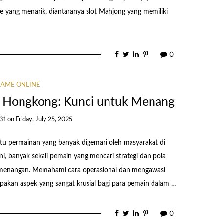
 yang menarik, diantaranya slot Mahjong yang memiliki
0
AME ONLINE
 Hongkong: Kunci untuk Menang
31
on
Friday, July 25, 2025
atu permainan yang banyak digemari oleh masyarakat di
i, banyak sekali pemain yang mencari strategi dan pola
emenangan. Memahami cara operasional dan mengawasi
pakan aspek yang sangat krusial bagi para pemain dalam …
0