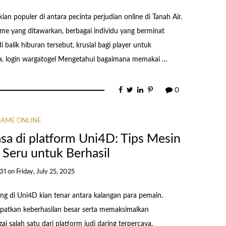
ian populer di antara pecinta perjudian online di Tanah Air.
ame yang ditawarkan, berbagai individu yang berminat
balik hiburan tersebut, krusial bagi player untuk
a. login wargatogel Mengetahui bagaimana memakai …
0
AME ONLINE
sa di platform Uni4D: Tips Mesin
 Seru untuk Berhasil
31
on
Friday, July 25, 2025
ng di Uni4D kian tenar antara kalangan para pemain.
atkan keberhasilan besar serta memaksimalkan
 salah satu dari platform judi daring terpercaya,