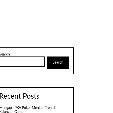
Search
Search
Recent Posts
Mengapa PKV Poker Menjadi Tren di
Kalangan Gamers