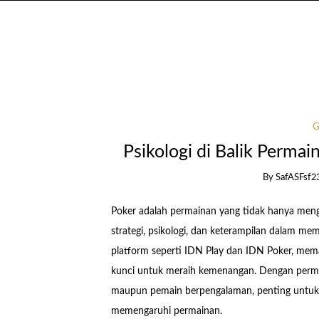
G
Psikologi di Balik Perm
By
SafASFsf2
Poker adalah permainan yang tidak hanya meng
strategi, psikologi, dan keterampilan dalam me
platform seperti IDN Play dan IDN Poker, me
kunci untuk meraih kemenangan. Dengan permai
maupun pemain berpengalaman, penting untuk m
memengaruhi permainan.