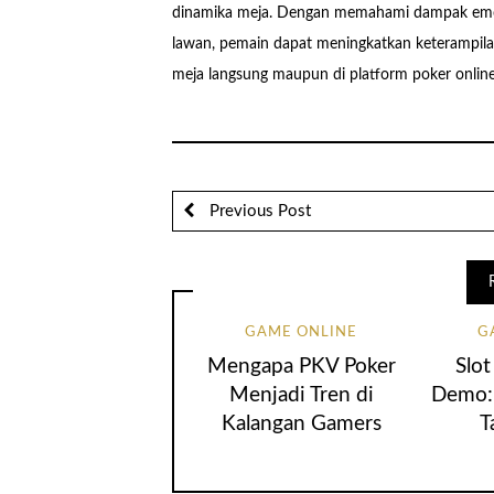
dinamika meja. Dengan memahami dampak emosi
lawan, pemain dapat meningkatkan keterampila
meja langsung maupun di platform poker online
Previous Post
GAME ONLINE
G
Mengapa PKV Poker
Slo
Menjadi Tren di
Demo: 
Kalangan Gamers
T