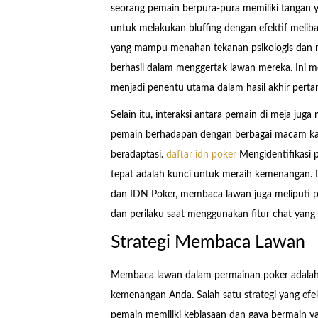
seorang pemain berpura-pura memiliki tangan 
untuk melakukan bluffing dengan efektif melib
yang mampu menahan tekanan psikologis dan m
berhasil dalam menggertak lawan mereka. Ini 
menjadi penentu utama dalam hasil akhir perta
Selain itu, interaksi antara pemain di meja jug
pemain berhadapan dengan berbagai macam ka
beradaptasi.
daftar idn poker
Mengidentifikasi 
tepat adalah kunci untuk meraih kemenangan. D
dan IDN Poker, membaca lawan juga meliputi 
dan perilaku saat menggunakan fitur chat yang 
Strategi Membaca Lawan
Membaca lawan dalam permainan poker adalah 
kemenangan Anda. Salah satu strategi yang efe
pemain memiliki kebiasaan dan gaya bermain ya