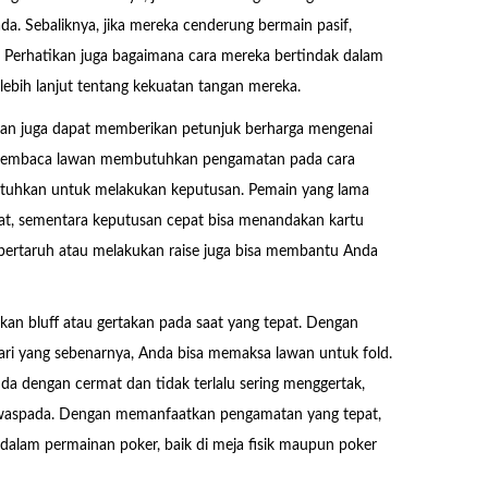
a. Sebaliknya, jika mereka cenderung bermain pasif,
. Perhatikan juga bagaimana cara mereka bertindak dalam
 lebih lanjut tentang kekuatan tangan mereka.
awan juga dapat memberikan petunjuk berharga mengenai
, membaca lawan membutuhkan pengamatan pada cara
utuhkan untuk melakukan keputusan. Pemain yang lama
uat, sementara keputusan cepat bisa menandakan kartu
bertaruh atau melakukan raise juga bisa membantu Anda
ukan bluff atau gertakan pada saat yang tepat. Dengan
dari yang sebenarnya, Anda bisa memaksa lawan untuk fold.
 dengan cermat dan tidak terlalu sering menggertak,
h waspada. Dengan memanfaatkan pengamatan yang tepat,
dalam permainan poker, baik di meja fisik maupun poker