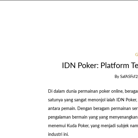
G
IDN Poker: Platform T
By
SafASFsf2
Di dalam dunia permainan poker online, beragam
satunya yang sangat menonjol ialah IDN Poker, 
antara pemain. Dengan beragam permainan sert
pengalaman bermain yang yang menyenangkan 
menemui Kuda Poker, yang menjadi subjek nam
industri ini.