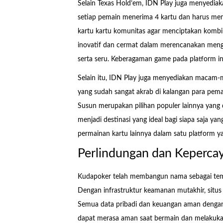
Selain Texas Hold’em, IDN Play juga menyedi
setiap pemain menerima 4 kartu dan harus mema
kartu kartu komunitas agar menciptakan kombi
inovatif dan cermat dalam merencanakan meng
serta seru. Keberagaman game pada platform in
Selain itu, IDN Play juga menyediakan macam-
yang sudah sangat akrab di kalangan para p
Susun merupakan pilihan populer lainnya yang
menjadi destinasi yang ideal bagi siapa saja y
permainan kartu lainnya dalam satu platform y
Perlindungan dan Keperca
Kudapoker telah membangun nama sebagai temp
Dengan infrastruktur keamanan mutakhir, situs
Semua data pribadi dan keuangan aman dengan 
dapat merasa aman saat bermain dan melakukan