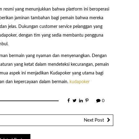
in resmi yang menunjukkan bahwa platform ini beroperasi
emberikan jaminan tambahan bagi pemain bahwa mereka
dan jelas. Dukungan customer service pelanggan yang
 Kudapoker, dengan tim yang sedia membantu pengguna
mbul.
laman bermain yang nyaman dan menyenangkan. Dengan
aturan yang ketat dalam mendeteksi kecurangan, pemain
emua aspek ini menjadikan Kudapoker yang utama bagi
n dan kepercayaan dalam bermain.
kudapoker
0
Next Post