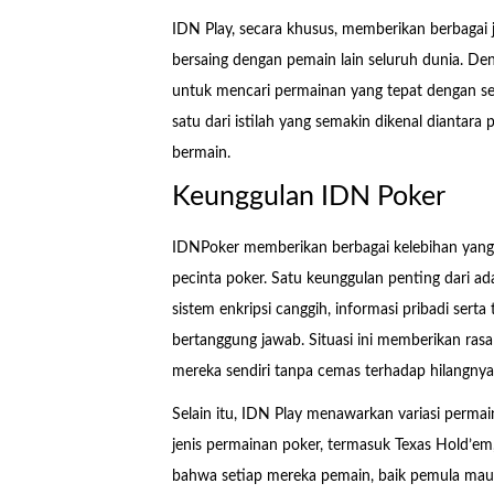
IDN Play, secara khusus, memberikan berbagai j
bersaing dengan pemain lain seluruh dunia. D
untuk mencari permainan yang tepat dengan se
satu dari istilah yang semakin dikenal diantar
bermain.
Keunggulan IDN Poker
IDNPoker memberikan berbagai kelebihan yang m
pecinta poker. Satu keunggulan penting dari ad
sistem enkripsi canggih, informasi pribadi serta
bertanggung jawab. Situasi ini memberikan r
mereka sendiri tanpa cemas terhadap hilangnya
Selain itu, IDN Play menawarkan variasi perm
jenis permainan poker, termasuk Texas Hold’em,
bahwa setiap mereka pemain, baik pemula ma