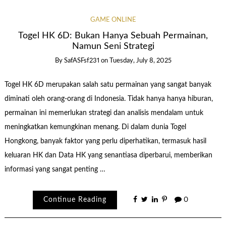
GAME ONLINE
Togel HK 6D: Bukan Hanya Sebuah Permainan,
Namun Seni Strategi
By
SafASFsf231
on
Tuesday, July 8, 2025
Togel HK 6D merupakan salah satu permainan yang sangat banyak
diminati oleh orang-orang di Indonesia. Tidak hanya hanya hiburan,
permainan ini memerlukan strategi dan analisis mendalam untuk
meningkatkan kemungkinan menang. Di dalam dunia Togel
Hongkong, banyak faktor yang perlu diperhatikan, termasuk hasil
keluaran HK dan Data HK yang senantiasa diperbarui, memberikan
informasi yang sangat penting …
Continue Reading
0