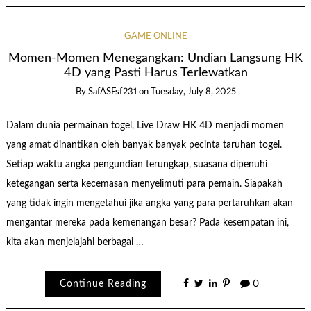
GAME ONLINE
Momen-Momen Menegangkan: Undian Langsung HK
4D yang Pasti Harus Terlewatkan
By
SafASFsf231
on
Tuesday, July 8, 2025
Dalam dunia permainan togel, Live Draw HK 4D menjadi momen
yang amat dinantikan oleh banyak banyak pecinta taruhan togel.
Setiap waktu angka pengundian terungkap, suasana dipenuhi
ketegangan serta kecemasan menyelimuti para pemain. Siapakah
yang tidak ingin mengetahui jika angka yang para pertaruhkan akan
mengantar mereka pada kemenangan besar? Pada kesempatan ini,
kita akan menjelajahi berbagai …
Continue Reading
0