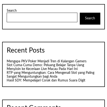
Search
Search
Recent Posts
Mengapa PKV Poker Menjadi Tren di Kalangan Gamers
Slot Cuma-Cuma Demo: Peluang Belajar Tanpa Uang
MenyJoin ke Keceriaan Live Macau Pada Hari Ini
RTP yang Menguntungkan: Cara Mengenali Slot yang Paling
Sangat Menguntungkan bagi Anda
Hasil SDY: Mempelajari Corak dan Rumus Suara Digit