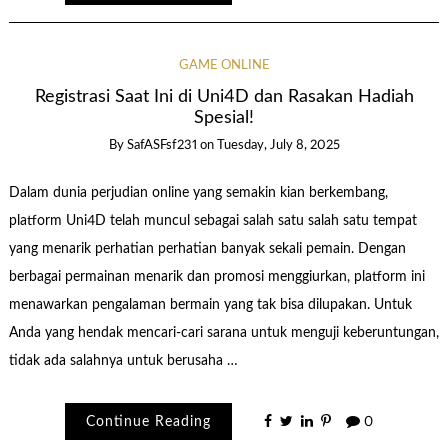
GAME ONLINE
Registrasi Saat Ini di Uni4D dan Rasakan Hadiah
Spesial!
By
SafASFsf231
on
Tuesday, July 8, 2025
Dalam dunia perjudian online yang semakin kian berkembang,
platform Uni4D telah muncul sebagai salah satu salah satu tempat
yang menarik perhatian perhatian banyak sekali pemain. Dengan
berbagai permainan menarik dan promosi menggiurkan, platform ini
menawarkan pengalaman bermain yang tak bisa dilupakan. Untuk
Anda yang hendak mencari-cari sarana untuk menguji keberuntungan,
tidak ada salahnya untuk berusaha …
Continue Reading
0