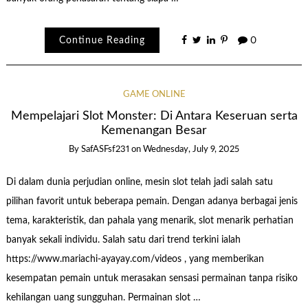
Continue Reading
0
GAME ONLINE
Mempelajari Slot Monster: Di Antara Keseruan serta
Kemenangan Besar
By
SafASFsf231
on
Wednesday, July 9, 2025
Di dalam dunia perjudian online, mesin slot telah jadi salah satu
pilihan favorit untuk beberapa pemain. Dengan adanya berbagai jenis
tema, karakteristik, dan pahala yang menarik, slot menarik perhatian
banyak sekali individu. Salah satu dari trend terkini ialah
https://www.mariachi-ayayay.com/videos , yang memberikan
kesempatan pemain untuk merasakan sensasi permainan tanpa risiko
kehilangan uang sungguhan. Permainan slot …