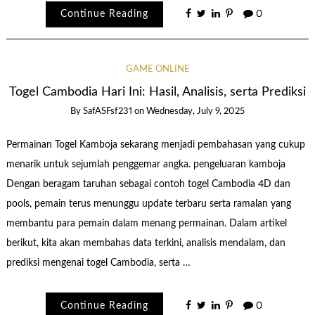
Continue Reading
0
GAME ONLINE
Togel Cambodia Hari Ini: Hasil, Analisis, serta Prediksi
By
SafASFsf231
on
Wednesday, July 9, 2025
Permainan Togel Kamboja sekarang menjadi pembahasan yang cukup
menarik untuk sejumlah penggemar angka. pengeluaran kamboja
Dengan beragam taruhan sebagai contoh togel Cambodia 4D dan
pools, pemain terus menunggu update terbaru serta ramalan yang
membantu para pemain dalam menang permainan. Dalam artikel
berikut, kita akan membahas data terkini, analisis mendalam, dan
prediksi mengenai togel Cambodia, serta …
Continue Reading
0