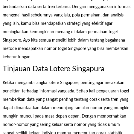
berlandaskan data serta tren terbaru. Dengan menggunakan informasi
mengenai hasil sebelumnya yang lalu, pola permainan, dan analisis
yang lain, kamu bisa mendapatkan strategi yang efektif agar
meningkatkan kemungkinan menang di dalam permainan togel
Singapore. Ayo kita semua meneliti lebih dalam tentang bagaimana
metode mendapatkan nomor togel Singapore yang bisa memberikan
keberuntungan.
Tinjauan Data Lotere Singapura
Ketika mengambil angka lotere Singapore, penting agar melakukan
penelitian terhadap informasi yang ada. Setiap kali pengeluaran togel
memberikan data yang sangat penting tentang corak serta tren yang
dapat dimanfaatkan dalam menunjang ramalan nomor yang mungkin
mungkin muncul pada masa depan depan. Dengan memperhatikan
nomor-nomor yang sering keluar serta nomor yang tidak umum
sangat sedikit keluar, individu mampu menemukan corak statistik