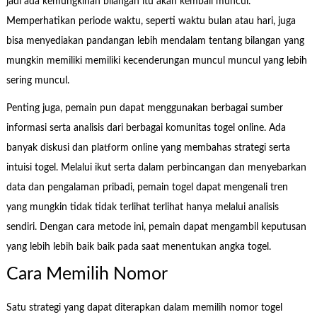
jadi ada kemungkinan bilangan itu akan kembali muncul.
Memperhatikan periode waktu, seperti waktu bulan atau hari, juga
bisa menyediakan pandangan lebih mendalam tentang bilangan yang
mungkin memiliki memiliki kecenderungan muncul muncul yang lebih
sering muncul.
Penting juga, pemain pun dapat menggunakan berbagai sumber
informasi serta analisis dari berbagai komunitas togel online. Ada
banyak diskusi dan platform online yang membahas strategi serta
intuisi togel. Melalui ikut serta dalam perbincangan dan menyebarkan
data dan pengalaman pribadi, pemain togel dapat mengenali tren
yang mungkin tidak tidak terlihat terlihat hanya melalui analisis
sendiri. Dengan cara metode ini, pemain dapat mengambil keputusan
yang lebih lebih baik baik pada saat menentukan angka togel.
Cara Memilih Nomor
Satu strategi yang dapat diterapkan dalam memilih nomor togel