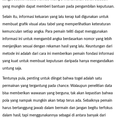
yang mungkin dapat memberi bantuan pada pengambilan keputusan.
Selain itu, informasi keluaran yang lalu kerap kali digunakan untuk
membuat grafik visual atau tabel yang memperlihatkan keteraturan
kemunculan setiap angka. Para pemain teliti dapat menggunakan
informasi ini untuk mengambil angka berdasarkan nomor yang lebih
menjanjikan sesuai dengan rekaman hasil yang lalu. Keuntungan dari
metode ini adalah dari cara ini memberikan pemain fondasi informasi
yang kuat untuk membuat keputusan daripada hanya mengandalkan
untung saja.
Tentunya pula, penting untuk diingat bahwa togel adalah satu
permainan yang tergantung pada chance. Walaupun penelitian data
bisa memberikan wawasan yang berguna, tak akan kepastian bahwa
pola yang nampak mungkin akan tetap terus ada. Sebaiknya pemain
harus bertanggung jawab dalam bermain dan jangan begitu terfokus
dalam hasil, tapi menggunakannya sebagai di antara banyak dari