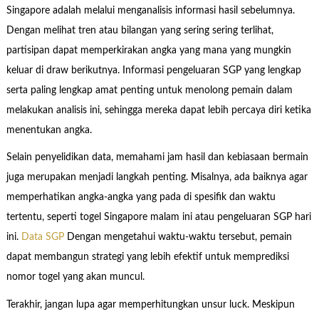
Singapore adalah melalui menganalisis informasi hasil sebelumnya.
Dengan melihat tren atau bilangan yang sering sering terlihat,
partisipan dapat memperkirakan angka yang mana yang mungkin
keluar di draw berikutnya. Informasi pengeluaran SGP yang lengkap
serta paling lengkap amat penting untuk menolong pemain dalam
melakukan analisis ini, sehingga mereka dapat lebih percaya diri ketika
menentukan angka.
Selain penyelidikan data, memahami jam hasil dan kebiasaan bermain
juga merupakan menjadi langkah penting. Misalnya, ada baiknya agar
memperhatikan angka-angka yang pada di spesifik dan waktu
tertentu, seperti togel Singapore malam ini atau pengeluaran SGP hari
ini.
Data SGP
Dengan mengetahui waktu-waktu tersebut, pemain
dapat membangun strategi yang lebih efektif untuk memprediksi
nomor togel yang akan muncul.
Terakhir, jangan lupa agar memperhitungkan unsur luck. Meskipun