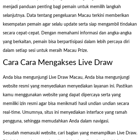
menjadi panduan penting bagi pemain untuk memilih langkah
selanjutnya. Data tentang pengeluaran Macau terkini memberikan
kesempatan pemain agar selalu update serta siap mengambil tindakan
secara cepat-cepat. Dengan memahami informasi dan angka-angka
yang berkaitan, pemain bisa berpartisipasi dalam lebih percaya diri
dalam setiap sesi untuk meraih Macau Prize.
Cara Cara Mengakses Live Draw
Anda bisa mengunjungi Live Draw Macau, Anda bisa mengunjungi
website resmi yang menyediakan menyediakan layanan ini. Pastikan
kamu menggunakan website yang dapat dipercaya serta yang
memiliki izin resmi agar bisa menikmati hasil undian undian secara
real-time. Umumnya, situs ini menyediakan interface yang ramah
pengguna, sehingga memudahkan Anda dalam navigasi.
Sesudah memasuki website, cari bagian yang menampilkan Live Draw.