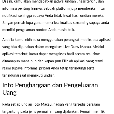
Di sini, kamu akan mendapatkan jadwal undian , hasil terkini, dan
informasi penting lainnya. Sebuah platform juga memberikan fitur
notifikasi, sehingga supaya Anda tidak lewat hasil undian mereka.
Jangan pernah lupa guna memeriksa kualitas streaming supaya anda
memiliki pengalaman nonton Anda masih baik.
Apabila kamu lebih suka menggunakan perangkat mobile, ada aplikasi
yang bisa digunakan dalam mengakses Live Draw Macau. Melalui
aplikasi tersebut, kamu dapat mengakses hasil secara real-time
dimanapun mana pun dan kapan pun Pilihlah aplikasi yang resmi
resmi supaya informasi pribadi Anda tetap terlindungi serta
terlindungi saat mengikuti undian.
Info Penghargaan dan Pengeluaran
Uang
Pada setiap undian Toto Macau, hadiah yang tersedia beragam
tergantung pada jenis permainan yang dijalankan. Pemain memiliki