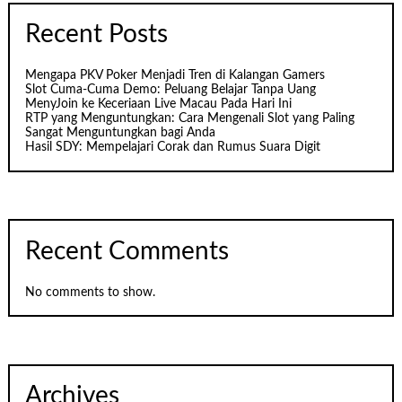
Recent Posts
Mengapa PKV Poker Menjadi Tren di Kalangan Gamers
Slot Cuma-Cuma Demo: Peluang Belajar Tanpa Uang
MenyJoin ke Keceriaan Live Macau Pada Hari Ini
RTP yang Menguntungkan: Cara Mengenali Slot yang Paling
Sangat Menguntungkan bagi Anda
Hasil SDY: Mempelajari Corak dan Rumus Suara Digit
Recent Comments
No comments to show.
Archives