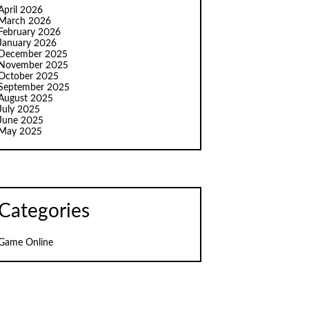
April 2026
March 2026
February 2026
January 2026
December 2025
November 2025
October 2025
September 2025
August 2025
July 2025
June 2025
May 2025
Categories
Game Online