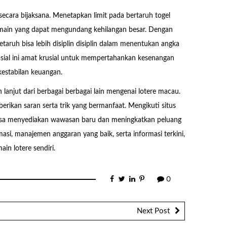
ecara bijaksana. Menetapkan limit pada bertaruh togel
bermain yang dapat mengundang kehilangan besar. Dengan
aruh bisa lebih disiplin disiplin dalam menentukan angka
ial ini amat krusial untuk mempertahankan kesenangan
estabilan keuangan.
h lanjut dari berbagai berbagai lain mengenai lotere macau.
ikan saran serta trik yang bermanfaat. Mengikuti situs
bisa menyediakan wawasan baru dan meningkatkan peluang
i, manajemen anggaran yang baik, serta informasi terkini,
n lotere sendiri.
0
Next Post