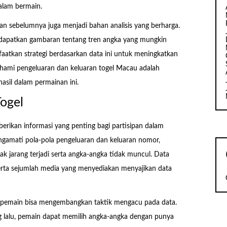
dalam bermain.
an sebelumnya juga menjadi bahan analisis yang berharga.
ndapatkan gambaran tentang tren angka yang mungkin
tkan strategi berdasarkan data ini untuk meningkatkan
ahami pengeluaran dan keluaran togel Macau adalah
hasil dalam permainan ini.
Togel
rikan informasi yang penting bagi partisipan dalam
ngamati pola-pola pengeluaran dan keluaran nomor,
k jarang terjadi serta angka-angka tidak muncul. Data
 serta sejumlah media yang menyediakan menyajikan data
 pemain bisa mengembangkan taktik mengacu pada data.
ng lalu, pemain dapat memilih angka-angka dengan punya