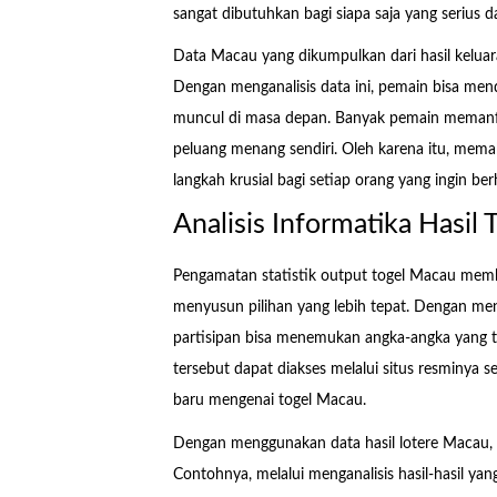
sangat dibutuhkan bagi siapa saja yang serius 
Data Macau yang dikumpulkan dari hasil keluar
Dengan menganalisis data ini, pemain bisa me
muncul di masa depan. Banyak pemain memanfaa
peluang menang sendiri. Oleh karena itu, mem
langkah krusial bagi setiap orang yang ingin ber
Analisis Informatika Hasil 
Pengamatan statistik output togel Macau membe
menyusun pilihan yang lebih tepat. Dengan me
partisipan bisa menemukan angka-angka yang ta
tersebut dapat diakses melalui situs resminya
baru mengenai togel Macau.
Dengan menggunakan data hasil lotere Macau,
Contohnya, melalui menganalisis hasil-hasil ya