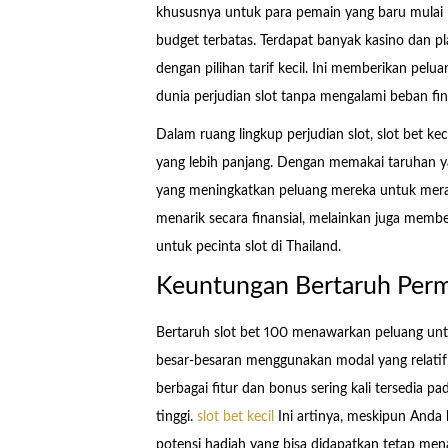
khususnya untuk para pemain yang baru mulai 
budget terbatas. Terdapat banyak kasino dan 
dengan pilihan tarif kecil. Ini memberikan pelu
dunia perjudian slot tanpa mengalami beban fin
Dalam ruang lingkup perjudian slot, slot bet k
yang lebih panjang. Dengan memakai taruhan y
yang meningkatkan peluang mereka untuk merai
menarik secara finansial, melainkan juga memb
untuk pecinta slot di Thailand.
Keuntungan Bertaruh Perm
Bertaruh slot bet 100 menawarkan peluang unt
besar-besaran menggunakan modal yang relatif 
berbagai fitur dan bonus sering kali tersedia pa
tinggi.
slot bet kecil
Ini artinya, meskipun Anda
potensi hadiah yang bisa didapatkan tetap mena