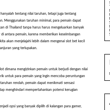
hanyalah tentang nilai taruhan, tetapi juga tentang
n. Menggunakan taruhan minimal, para pemain dapat
rkan di Thailand tanpa harus harus mengeluarkan banyak
er di antara pemain, karena memberikan keseimbangan
 kita akan menjelajahi lebih dalam mengenai slot bet kecil
anjuran yang terlupakan.
lot dimana mengizinkan pemain untuk berjudi dengan nilai
narik untuk para pemain yang ingin mencoba peruntungan
 taruhan rendah, pemain dapat menikmati sensasi
etap menghindari mempertahankan potensi kerugian
njadi opsi yang banyak dipilih di kalangan para gamer,