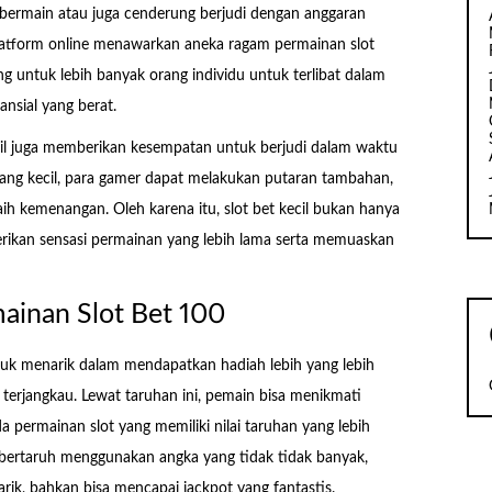
bermain atau juga cenderung berjudi dengan anggaran
platform online menawarkan aneka ragam permainan slot
ang untuk lebih banyak orang individu untuk terlibat dalam
ansial yang berat.
ecil juga memberikan kesempatan untuk berjudi dalam waktu
ang kecil, para gamer dapat melakukan putaran tambahan,
h kemenangan. Oleh karena itu, slot bet kecil bukan hanya
erikan sensasi permainan yang lebih lama serta memuaskan
ainan Slot Bet 100
uk menarik dalam mendapatkan hadiah lebih yang lebih
terjangkau. Lewat taruhan ini, pemain bisa menikmati
da permainan slot yang memiliki nilai taruhan yang lebih
 bertaruh menggunakan angka yang tidak tidak banyak,
rik, bahkan bisa mencapai jackpot yang fantastis.