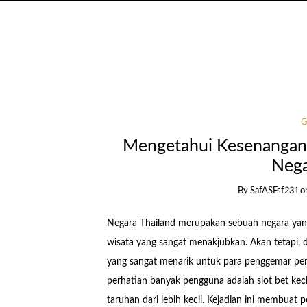
G
Mengetahui Kesenangan 
Nega
By
SafASFsf231
o
Negara Thailand merupakan sebuah negara yang
wisata yang sangat menakjubkan. Akan tetapi, d
yang sangat menarik untuk para penggemar perm
perhatian banyak pengguna adalah slot bet kec
taruhan dari lebih kecil. Kejadian ini membuat