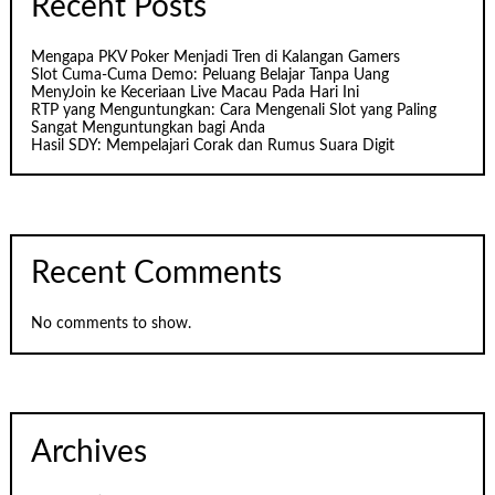
Recent Posts
Mengapa PKV Poker Menjadi Tren di Kalangan Gamers
Slot Cuma-Cuma Demo: Peluang Belajar Tanpa Uang
MenyJoin ke Keceriaan Live Macau Pada Hari Ini
RTP yang Menguntungkan: Cara Mengenali Slot yang Paling
Sangat Menguntungkan bagi Anda
Hasil SDY: Mempelajari Corak dan Rumus Suara Digit
Recent Comments
No comments to show.
Archives