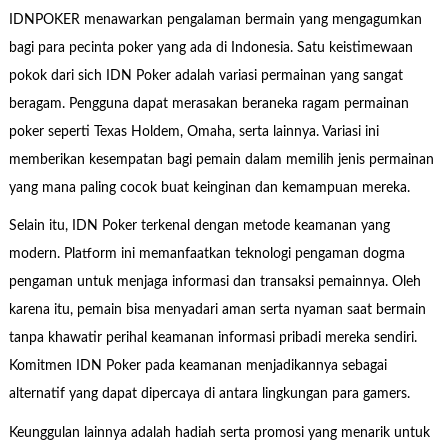
IDNPOKER menawarkan pengalaman bermain yang mengagumkan
bagi para pecinta poker yang ada di Indonesia. Satu keistimewaan
pokok dari sich IDN Poker adalah variasi permainan yang sangat
beragam. Pengguna dapat merasakan beraneka ragam permainan
poker seperti Texas Holdem, Omaha, serta lainnya. Variasi ini
memberikan kesempatan bagi pemain dalam memilih jenis permainan
yang mana paling cocok buat keinginan dan kemampuan mereka.
Selain itu, IDN Poker terkenal dengan metode keamanan yang
modern. Platform ini memanfaatkan teknologi pengaman dogma
pengaman untuk menjaga informasi dan transaksi pemainnya. Oleh
karena itu, pemain bisa menyadari aman serta nyaman saat bermain
tanpa khawatir perihal keamanan informasi pribadi mereka sendiri.
Komitmen IDN Poker pada keamanan menjadikannya sebagai
alternatif yang dapat dipercaya di antara lingkungan para gamers.
Keunggulan lainnya adalah hadiah serta promosi yang menarik untuk