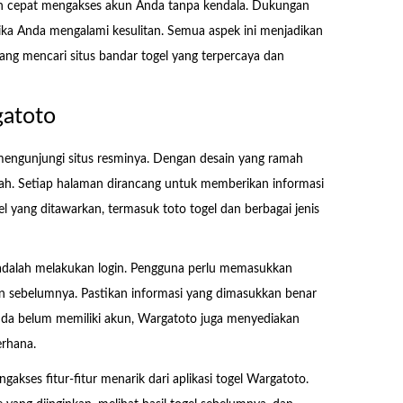
an cepat mengakses akun Anda tanpa kendala. Dukungan
ika Anda mengalami kesulitan. Semua aspek ini menjadikan
ang mencari situs bandar togel yang terpercaya dan
gatoto
engunjungi situs resminya. Dengan desain yang ramah
udah. Setiap halaman dirancang untuk memberikan informasi
el yang ditawarkan, termasuk toto togel dan berbagai jenis
a adalah melakukan login. Pengguna perlu memasukkan
 sebelumnya. Pastikan informasi yang dimasukkan benar
Anda belum memiliki akun, Wargatoto juga menyediakan
erhana.
gakses fitur-fitur menarik dari aplikasi togel Wargatoto.