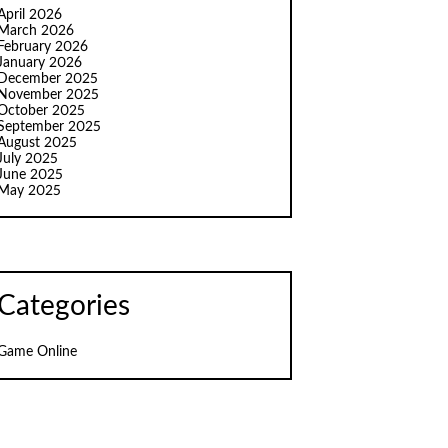
April 2026
March 2026
February 2026
January 2026
December 2025
November 2025
October 2025
September 2025
August 2025
July 2025
June 2025
May 2025
Categories
Game Online