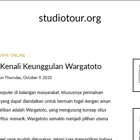
studiotour.org
AME ONLINE
: Kenali Keunggulan Wargatoto
on
Thursday, October 9, 2025
in populer di kalangan masyarakat, khususnya permainan
 yang dapat diandalkan untuk bermain togel dengan aman
hatikan adalah Wargatoto, yang mengusung konsep situs
fitur menarik, Wargatoto semakin menjadi pilihan utama
ogel yang mudah digunakan, tetapi juga memastikan bahwa