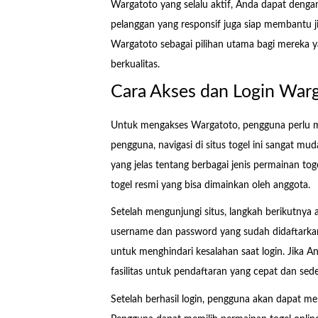
Wargatoto yang selalu aktif, Anda dapat deng
pelanggan yang responsif juga siap membantu j
Wargatoto sebagai pilihan utama bagi mereka y
berkualitas.
Cara Akses dan Login War
Untuk mengakses Wargatoto, pengguna perlu m
pengguna, navigasi di situs togel ini sangat m
yang jelas tentang berbagai jenis permainan tog
togel resmi yang bisa dimainkan oleh anggota.
Setelah mengunjungi situs, langkah berikutny
username dan password yang sudah didaftarkan
untuk menghindari kesalahan saat login. Jika 
fasilitas untuk pendaftaran yang cepat dan sed
Setelah berhasil login, pengguna akan dapat men