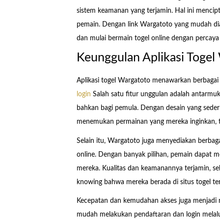
sistem keamanan yang terjamin. Hal ini menci
pemain. Dengan link Wargatoto yang mudah dia
dan mulai bermain togel online dengan percaya d
Keunggulan Aplikasi Togel
Aplikasi togel Wargatoto menawarkan berbagai
login
Salah satu fitur unggulan adalah antarm
bahkan bagi pemula. Dengan desain yang seder
menemukan permainan yang mereka inginkan, ta
Selain itu, Wargatoto juga menyediakan berbaga
online. Dengan banyak pilihan, pemain dapat me
mereka. Kualitas dan keamanannya terjamin, s
knowing bahwa mereka berada di situs togel te
Kecepatan dan kemudahan akses juga menjadi ni
mudah melakukan pendaftaran dan login melalu