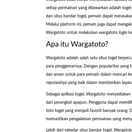
setiap permainan yang ditawarkan adalah togel 
dan situs bandar togel, pemain dapat merasak
Melalui platform ini, pemain juga dapat menga
Wargatoto untuk melakukan wargatoto login k
Apa itu Wargatoto?
Wargatoto adalah salah satu situs togel terper
para penggemarnya. Dengan popularitas yang 
dan aman untuk para pemain dalam mencari kebe
reputasinya yang baik dalam memberikan layana
Sebagai aplikasi togel, Wargatoto menyediakan 
dari perangkat apapun. Pengguna dapat memilih
toto togel yang menjadi favorit banyak orang.
memastikan pengalaman permainan yang meny
Lebih dari sekedar situs bandar togel, Wargat