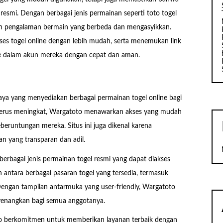
resmi. Dengan berbagai jenis permainan seperti toto togel
an pengalaman bermain yang berbeda dan mengasyikkan.
kses togel online dengan lebih mudah, serta menemukan link
e dalam akun mereka dengan cepat dan aman.
caya yang menyediakan berbagai permainan togel online bagi
terus meningkat, Wargatoto menawarkan akses yang mudah
runtungan mereka. Situs ini juga dikenal karena
n yang transparan dan adil.
berbagai jenis permainan togel resmi yang dapat diakses
 antara berbagai pasaran togel yang tersedia, termasuk
 Dengan tampilan antarmuka yang user-friendly, Wargatoto
enangkan bagi semua anggotanya.
oto berkomitmen untuk memberikan layanan terbaik dengan