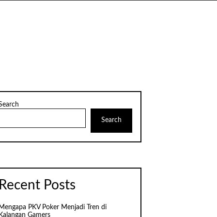
Search
Search
Recent Posts
Mengapa PKV Poker Menjadi Tren di
Kalangan Gamers