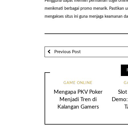
Pengguna dapat memilih permainan togel online 
menikmati berbagai promo menarik. Pastikan u
mengakses situs ini guna menjaga keamanan d
Previous Post
GAME ONLINE
G
Mengapa PKV Poker
Slo
Menjadi Tren di
Demo: 
Kalangan Gamers
T