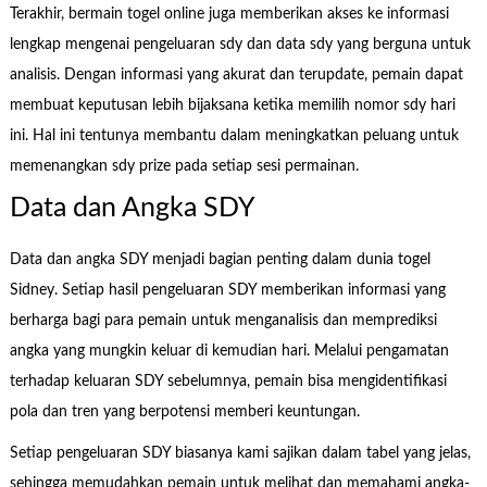
Terakhir, bermain togel online juga memberikan akses ke informasi
lengkap mengenai pengeluaran sdy dan data sdy yang berguna untuk
analisis. Dengan informasi yang akurat dan terupdate, pemain dapat
membuat keputusan lebih bijaksana ketika memilih nomor sdy hari
ini. Hal ini tentunya membantu dalam meningkatkan peluang untuk
memenangkan sdy prize pada setiap sesi permainan.
Data dan Angka SDY
Data dan angka SDY menjadi bagian penting dalam dunia togel
Sidney. Setiap hasil pengeluaran SDY memberikan informasi yang
berharga bagi para pemain untuk menganalisis dan memprediksi
angka yang mungkin keluar di kemudian hari. Melalui pengamatan
terhadap keluaran SDY sebelumnya, pemain bisa mengidentifikasi
pola dan tren yang berpotensi memberi keuntungan.
Setiap pengeluaran SDY biasanya kami sajikan dalam tabel yang jelas,
sehingga memudahkan pemain untuk melihat dan memahami angka-