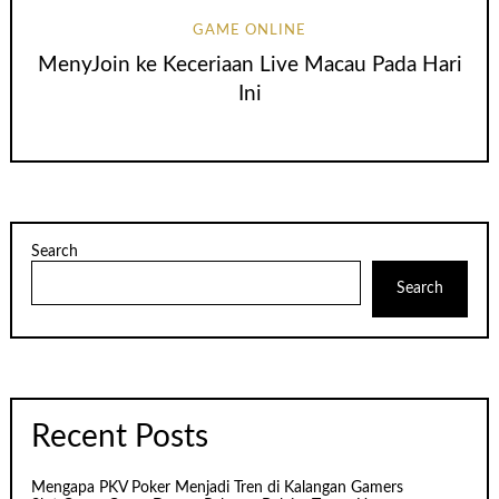
GAME ONLINE
MenyJoin ke Keceriaan Live Macau Pada Hari
Ini
Search
Search
Recent Posts
Mengapa PKV Poker Menjadi Tren di Kalangan Gamers