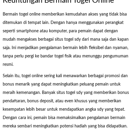
Keuntungan Bermain Togel Online
Bermain togel online memberikan kemudahan akses yang tidak bisa
ditemukan di tempat lain. Dengan hanya menggunakan perangkat
seperti smartphone atau komputer, para pemain dapat dengan
mudah mengakses berbagai situs togel sdy dari mana saja dan kapan
saja. Ini menjadikan pengalaman bermain lebih fleksibel dan nyaman,
tanpa perlu pergi ke bandar togel fisik atau menunggu pengumuman
resmi.
Selain itu, togel online sering kali menawarkan berbagai promosi dan
bonus menarik yang dapat meningkatkan peluang pemain untuk
meraih kemenangan. Banyak situs togel sdy yang memberikan bonus
pendaftaran, bonus deposit, atau even khusus yang memberikan
kesempatan lebih besar untuk mendapatkan angka sdy yang tepat.
Dengan cara ini, pemain bisa memaksimalkan pengalaman bermain
mereka sembari meningkatkan potensi hadiah yang bisa didapatkan.