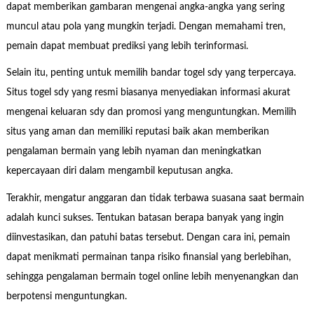
dapat memberikan gambaran mengenai angka-angka yang sering
muncul atau pola yang mungkin terjadi. Dengan memahami tren,
pemain dapat membuat prediksi yang lebih terinformasi.
Selain itu, penting untuk memilih bandar togel sdy yang terpercaya.
Situs togel sdy yang resmi biasanya menyediakan informasi akurat
mengenai keluaran sdy dan promosi yang menguntungkan. Memilih
situs yang aman dan memiliki reputasi baik akan memberikan
pengalaman bermain yang lebih nyaman dan meningkatkan
kepercayaan diri dalam mengambil keputusan angka.
Terakhir, mengatur anggaran dan tidak terbawa suasana saat bermain
adalah kunci sukses. Tentukan batasan berapa banyak yang ingin
diinvestasikan, dan patuhi batas tersebut. Dengan cara ini, pemain
dapat menikmati permainan tanpa risiko finansial yang berlebihan,
sehingga pengalaman bermain togel online lebih menyenangkan dan
berpotensi menguntungkan.