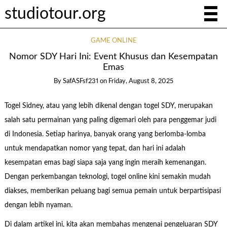
studiotour.org
GAME ONLINE
Nomor SDY Hari Ini: Event Khusus dan Kesempatan
Emas
By
SafASFsf231
on
Friday, August 8, 2025
Togel Sidney, atau yang lebih dikenal dengan togel SDY, merupakan
salah satu permainan yang paling digemari oleh para penggemar judi
di Indonesia. Setiap harinya, banyak orang yang berlomba-lomba
untuk mendapatkan nomor yang tepat, dan hari ini adalah
kesempatan emas bagi siapa saja yang ingin meraih kemenangan.
Dengan perkembangan teknologi, togel online kini semakin mudah
diakses, memberikan peluang bagi semua pemain untuk berpartisipasi
dengan lebih nyaman.
Di dalam artikel ini, kita akan membahas mengenai pengeluaran SDY