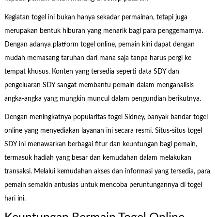
Kegiatan togel ini bukan hanya sekadar permainan, tetapi juga
merupakan bentuk hiburan yang menarik bagi para penggemarnya.
Dengan adanya platform togel online, pemain kini dapat dengan
mudah memasang taruhan dari mana saja tanpa harus pergi ke
tempat khusus. Konten yang tersedia seperti data SDY dan
pengeluaran SDY sangat membantu pemain dalam menganalisis
angka-angka yang mungkin muncul dalam pengundian berikutnya.
Dengan meningkatnya popularitas togel Sidney, banyak bandar togel
online yang menyediakan layanan ini secara resmi. Situs-situs togel
SDY ini menawarkan berbagai fitur dan keuntungan bagi pemain,
termasuk hadiah yang besar dan kemudahan dalam melakukan
transaksi. Melalui kemudahan akses dan informasi yang tersedia, para
pemain semakin antusias untuk mencoba peruntungannya di togel
hari ini.