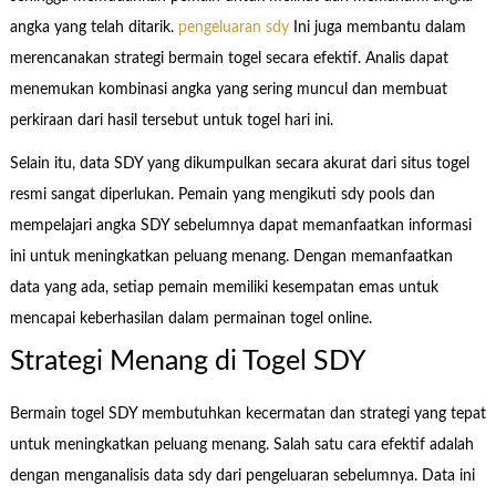
angka yang telah ditarik.
pengeluaran sdy
Ini juga membantu dalam
merencanakan strategi bermain togel secara efektif. Analis dapat
menemukan kombinasi angka yang sering muncul dan membuat
perkiraan dari hasil tersebut untuk togel hari ini.
Selain itu, data SDY yang dikumpulkan secara akurat dari situs togel
resmi sangat diperlukan. Pemain yang mengikuti sdy pools dan
mempelajari angka SDY sebelumnya dapat memanfaatkan informasi
ini untuk meningkatkan peluang menang. Dengan memanfaatkan
data yang ada, setiap pemain memiliki kesempatan emas untuk
mencapai keberhasilan dalam permainan togel online.
Strategi Menang di Togel SDY
Bermain togel SDY membutuhkan kecermatan dan strategi yang tepat
untuk meningkatkan peluang menang. Salah satu cara efektif adalah
dengan menganalisis data sdy dari pengeluaran sebelumnya. Data ini