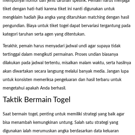
mempunyai nomor dan jenis taruhan spesifik. Pemain harus menjaga
tiket dengan hati-hati karena tiket ini nanti digunakan untuk
mengklaim hadiah jika angka yang ditaruhkan matching dengan hasil
pengundian. Biaya untuk tiket togel dapat bervariasi tergantung pada
kategori taruhan serta agen yang ditentukan.
Terakhir, pemain harus menyadari jadwal undi agar supaya tidak
tertinggal dalam mengikuti permainan. Proses undian biasanya
dilakukan pada jadwal tertentu, misalkan malam waktu, serta hasilnya
akan diwartakan secara langsung melalui banyak media. Jangan lupa
untuk konsisten memeriksa pengeluaran dan hasil terbaru untuk
mengetahui apakah Anda berhasil.
Taktik Bermain Togel
Saat bermain togel, penting untuk memiliki strategi yang baik agar
bisa menambah kemungkinan untung. Salah satu strategi yang
digunakan ialah merumuskan angka berdasarkan data keluaran