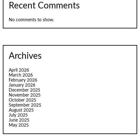
Recent Comments
No comments to show.
Archives
April 2026
March 2026
February 2026
January 2026
December 2025
November 2025
October 2025
September 2025
August 2025
July 2025
June 2025
May 2025