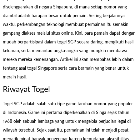
diselenggarakan di negara Singapura, di mana setiap nomor yang
diambil adalah harapan besar untuk pemain. Seiring berjalannya
waktu, perkembangan teknologi membuat permainan itu semakin
gampang diakses melalui situs online. Kini, para pemain dapat dengan
mudah berpartisipasi dalam togel SGP secara daring, mengikuti hasil
keluaran, serta memantau angka-angka yang mungkin membawa
mereka mereka kemenangan. Artikel ini akan membahas lebih dalam
tentang asal togel Singapore serta cara bermain yang benar untuk
meraih hasil.
Riwayat Togel
Togel SGP adalah salah satu tipe game taruhan nomor yang populer
di Indonesia. Game ini pertama diperkenalkan di Singa sejak tahun
1968 oleh sebuah lembaga yang untuk mengelola perjudian legal di
wilayah tersebut. Sejak saat itu, permainan ini telah menjadi pesat,
menarik minat banyak penggemar karena kemudahan aksesibilitas