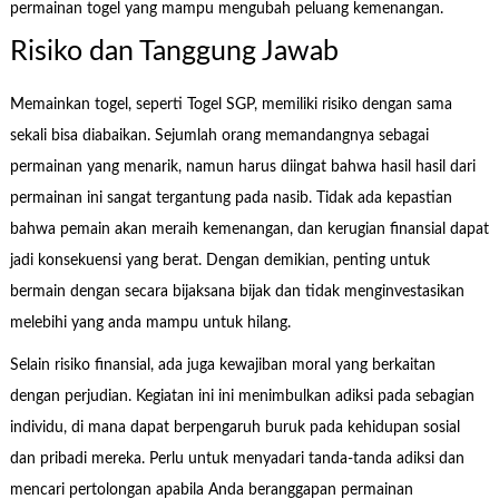
permainan togel yang mampu mengubah peluang kemenangan.
Risiko dan Tanggung Jawab
Memainkan togel, seperti Togel SGP, memiliki risiko dengan sama
sekali bisa diabaikan. Sejumlah orang memandangnya sebagai
permainan yang menarik, namun harus diingat bahwa hasil hasil dari
permainan ini sangat tergantung pada nasib. Tidak ada kepastian
bahwa pemain akan meraih kemenangan, dan kerugian finansial dapat
jadi konsekuensi yang berat. Dengan demikian, penting untuk
bermain dengan secara bijaksana bijak dan tidak menginvestasikan
melebihi yang anda mampu untuk hilang.
Selain risiko finansial, ada juga kewajiban moral yang berkaitan
dengan perjudian. Kegiatan ini ini menimbulkan adiksi pada sebagian
individu, di mana dapat berpengaruh buruk pada kehidupan sosial
dan pribadi mereka. Perlu untuk menyadari tanda-tanda adiksi dan
mencari pertolongan apabila Anda beranggapan permainan