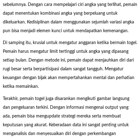
sebelumnya. Dengan cara mempelajari ciri angka yang terlihat, pemain
dapat menentukan kombinasi angka yang berpeluang untuk
dikeluarkan. Kedisiplinan dalam menggunakan sejumlah variasi angka
pun bisa menjadi elemen kunci untuk mendapatkan kemenangan.
Di samping itu, krusial untuk mengatur anggaran ketika bermain togel.
Pemain harus mengatur limit tertinggi untuk angka yang dipasang
setiap bulan. Dengan metode ini, pemain dapat menjauhkan diri dari
rugi besar serta berpartisipasi dalam sangat tangguh. Mengatur
keuangan dengan bijak akan mempertahankan mental dan perhatian
ketika memainkan.
Terakhir, pemain togel juga disarankan mengikuti gambar langsung
dan pengeluaran terkini. Dengan informasi mengenai output yang
ada, pemain bisa mengupdate strategi mereka serta membuat
keputusan yang akurat. Keberadaan data ini sangat penting untuk
menganalisis dan menyesuaikan diri dengan perkembangan