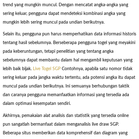
trend yang mungkin muncul. Dengan mencatat angka-angka yang
sering keluar, pengguna dapat mendeteksi kombinasi angka yang
mungkin lebih sering muncul pada undian berikutnya.
Selain itu, pengguna pun harus memperhatikan data informasi historis
tentang hasil sebelumnya. Berseberapa pengguna togel yang meyakini
pada keberuntungan, tetapi penelitian yang tentang angka
sebelumnya dapat membantu dalam hal mengambil keputusan yang
lebih baik bijak.
Live Togel SGP
Contohnya, apabila satu nomor tidak
sering keluar pada jangka waktu tertentu, ada potensi angka itu dapat
muncul pada undian berikutnya. Ini semuanya berhubungan taktik
dan caranya pengguna memanfaatkan informasi yang tersedia ada
dalam optimasi kesempatan sendiri.
Akhirnya, pemakaian alat analisis dan statistik yang tersedia online
pun sangatlah bermanfaat dalam menganalisis live draw SGP.
Beberapa situs memberikan data komprehensif dan diagram yang