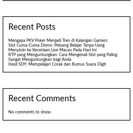
Recent Posts
Mengapa PKV Poker Menjadi Tren di Kalangan Gamers
Slot Cuma-Cuma Demo: Peluang Belajar Tanpa Uang
MenyJoin ke Keceriaan Live Macau Pada Hari Ini
RTP yang Menguntungkan: Cara Mengenali Slot yang Paling
Sangat Menguntungkan bagi Anda
Hasil SDY: Mempelajari Corak dan Rumus Suara Digit
Recent Comments
No comments to show.