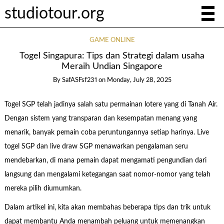
studiotour.org
GAME ONLINE
Togel Singapura: Tips dan Strategi dalam usaha
Meraih Undian Singapore
By
SafASFsf231
on
Monday, July 28, 2025
Togel SGP telah jadinya salah satu permainan lotere yang di Tanah Air.
Dengan sistem yang transparan dan kesempatan menang yang
menarik, banyak pemain coba peruntungannya setiap harinya. Live
togel SGP dan live draw SGP menawarkan pengalaman seru
mendebarkan, di mana pemain dapat mengamati pengundian dari
langsung dan mengalami ketegangan saat nomor-nomor yang telah
mereka pilih diumumkan.
Dalam artikel ini, kita akan membahas beberapa tips dan trik untuk
dapat membantu Anda menambah peluang untuk memenangkan