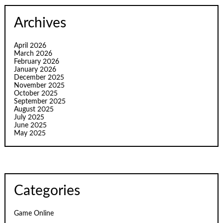
Archives
April 2026
March 2026
February 2026
January 2026
December 2025
November 2025
October 2025
September 2025
August 2025
July 2025
June 2025
May 2025
Categories
Game Online