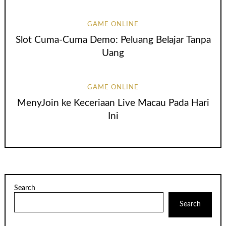
GAME ONLINE
Slot Cuma-Cuma Demo: Peluang Belajar Tanpa
Uang
GAME ONLINE
MenyJoin ke Keceriaan Live Macau Pada Hari
Ini
Search
Search