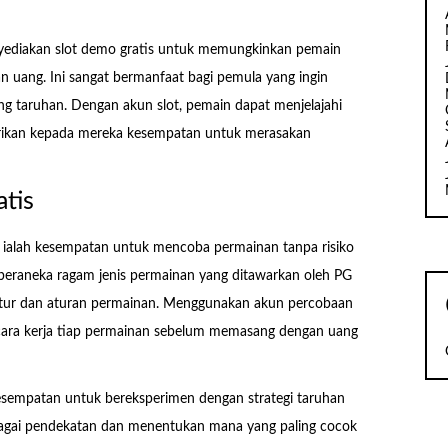
nyediakan slot demo gratis untuk memungkinkan pemain
n uang. Ini sangat bermanfaat bagi pemula yang ingin
g taruhan. Dengan akun slot, pemain dapat menjelajahi
berikan kepada mereka kesempatan untuk merasakan
tis
s ialah kesempatan untuk mencoba permainan tanpa risiko
eraneka ragam jenis permainan yang ditawarkan oleh PG
-fitur dan aturan permainan. Menggunakan akun percobaan
 cara kerja tiap permainan sebelum memasang dengan uang
kesempatan untuk bereksperimen dengan strategi taruhan
bagai pendekatan dan menentukan mana yang paling cocok