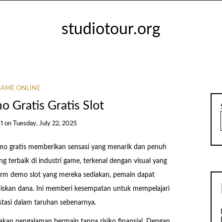
studiotour.org
AME ONLINE
 Gratis Gratis Slot
1
on
Tuesday, July 22, 2025
demo gratis memberikan sensasi yang menarik dan penuh
g terbaik di industri game, terkenal dengan visual yang
rm demo slot yang mereka sediakan, pemain dapat
iskan dana. Ini memberi kesempatan untuk mempelajari
stasi dalam taruhan sebenarnya.
kan pengalaman bermain tanpa risiko finansial. Dengan