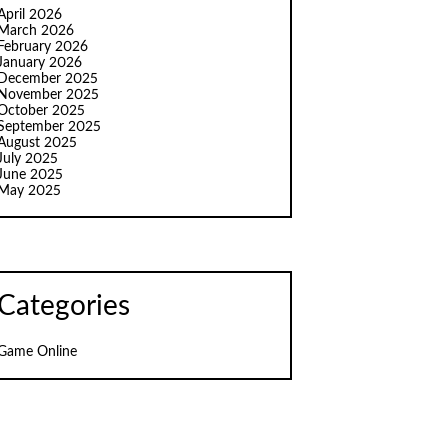
April 2026
March 2026
February 2026
January 2026
December 2025
November 2025
October 2025
September 2025
August 2025
July 2025
June 2025
May 2025
Categories
Game Online