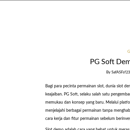
G
PG Soft Demo
By
SafASFsf23
Bagi para pecinta permainan slot, dunia slot 
keajaiban. PG Soft, selaku salah satu pengemban
memukau dan konsep yang baru. Melalui platfo
menjelajahi berbagai permainan tanpa menghab
cara kerja dan fitur permainan sebelum berinve
Slot demo adalah cara yang hebat untuk merasa