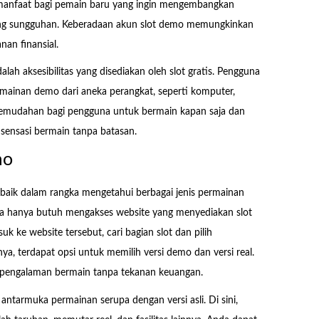
rmanfaat bagi pemain baru yang ingin mengembangkan
ang sungguhan. Keberadaan akun slot demo memungkinkan
an finansial.
lah aksesibilitas yang disediakan oleh slot gratis. Pengguna
ainan demo dari aneka perangkat, seperti komputer,
n kemudahan bagi pengguna untuk bermain kapan saja dan
sensasi bermain tanpa batasan.
mo
baik dalam rangka mengetahui berbagai jenis permainan
nda hanya butuh mengakses website yang menyediakan slot
k ke website tersebut, cari bagian slot dan pilih
a, terdapat opsi untuk memilih versi demo dan versi real.
engalaman bermain tanpa tekanan keuangan.
ntarmuka permainan serupa dengan versi asli. Di sini,