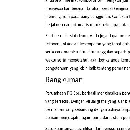
anda akan melihat tombol untuk mengatur jumlah
menyesuaikan besaran taruhan sesuai keingina
memengaruhi pada uang sungguhan. Gunakan fi
berjalan secara otomatis untuk beberapa putar
Saat bermain slot demo, Anda juga dapat menel
tekanan. Ini adalah kesempatan yang tepat dal
serta cara memicu fitur-fitur unggulan seperti 
waktu serta mengetahui, agar ketika anda kem
pengetahuan yang lebih baik tentang permainan
Rangkuman
Perusahaan PG Soft berhasil menghasilkan peng
yang tersedia. Dengan visual grafis yang luar 
permainan yang sebanding dengan aslinya tan
pemain menjelajahi ragam tema dan sistem pe
Satu keuntungan signifikan dari penggunaan dem