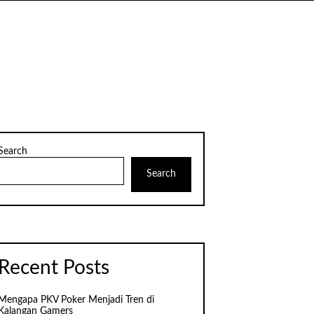
Search
Search
Recent Posts
Mengapa PKV Poker Menjadi Tren di
Kalangan Gamers