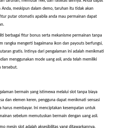
 taruhan, memutar reel, dan fasilitas lainnya. Anda dapat
n Anda, meskipun dalam demo, taruhan itu tidak akan
tur putar otomatis apabila anda mau permainan dapat
an.
iti berbagai fitur bonus serta mekanisme permainan tanpa
am rangka mengerti bagaimana ikon dan payouts berfungsi,
putaran gratis. Intinya dari pengalaman ini adalah menikmati
udian menggunakan mode uang asli, anda telah memiliki
 tersebut.
alaman bermain yang istimewa melalui slot tanpa biaya
biasa dan elemen keren, pengguna dapat menikmati sensasi
pa harus membayar. Ini menciptakan kesempatan untuk
rmainan sebelum memutuskan bermain dengan uang asli.
o mesin slot adalah aksesibilitas yang ditawarkannya.