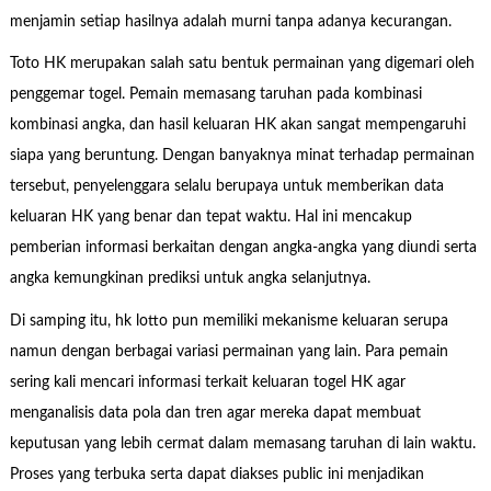
menjamin setiap hasilnya adalah murni tanpa adanya kecurangan.
Toto HK merupakan salah satu bentuk permainan yang digemari oleh
penggemar togel. Pemain memasang taruhan pada kombinasi
kombinasi angka, dan hasil keluaran HK akan sangat mempengaruhi
siapa yang beruntung. Dengan banyaknya minat terhadap permainan
tersebut, penyelenggara selalu berupaya untuk memberikan data
keluaran HK yang benar dan tepat waktu. Hal ini mencakup
pemberian informasi berkaitan dengan angka-angka yang diundi serta
angka kemungkinan prediksi untuk angka selanjutnya.
Di samping itu, hk lotto pun memiliki mekanisme keluaran serupa
namun dengan berbagai variasi permainan yang lain. Para pemain
sering kali mencari informasi terkait keluaran togel HK agar
menganalisis data pola dan tren agar mereka dapat membuat
keputusan yang lebih cermat dalam memasang taruhan di lain waktu.
Proses yang terbuka serta dapat diakses public ini menjadikan