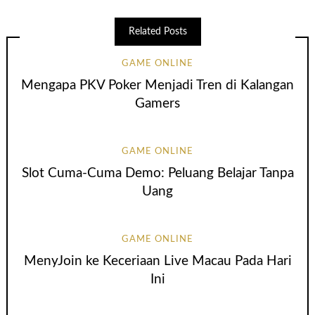
Related Posts
GAME ONLINE
Mengapa PKV Poker Menjadi Tren di Kalangan
Gamers
GAME ONLINE
Slot Cuma-Cuma Demo: Peluang Belajar Tanpa
Uang
GAME ONLINE
MenyJoin ke Keceriaan Live Macau Pada Hari
Ini