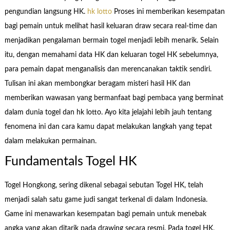
pengundian langsung HK.
hk lotto
Proses ini memberikan kesempatan
bagi pemain untuk melihat hasil keluaran draw secara real-time dan
menjadikan pengalaman bermain togel menjadi lebih menarik. Selain
itu, dengan memahami data HK dan keluaran togel HK sebelumnya,
para pemain dapat menganalisis dan merencanakan taktik sendiri.
Tulisan ini akan membongkar beragam misteri hasil HK dan
memberikan wawasan yang bermanfaat bagi pembaca yang berminat
dalam dunia togel dan hk lotto. Ayo kita jelajahi lebih jauh tentang
fenomena ini dan cara kamu dapat melakukan langkah yang tepat
dalam melakukan permainan.
Fundamentals Togel HK
Togel Hongkong, sering dikenal sebagai sebutan Togel HK, telah
menjadi salah satu game judi sangat terkenal di dalam Indonesia.
Game ini menawarkan kesempatan bagi pemain untuk menebak
angka yang akan ditarik pada drawing secara resmi. Pada togel HK,