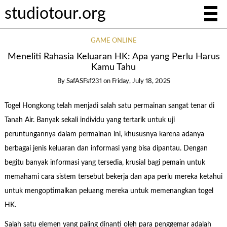
studiotour.org
GAME ONLINE
Meneliti Rahasia Keluaran HK: Apa yang Perlu Harus
Kamu Tahu
By
SafASFsf231
on
Friday, July 18, 2025
Togel Hongkong telah menjadi salah satu permainan sangat tenar di
Tanah Air. Banyak sekali individu yang tertarik untuk uji
peruntungannya dalam permainan ini, khususnya karena adanya
berbagai jenis keluaran dan informasi yang bisa dipantau. Dengan
begitu banyak informasi yang tersedia, krusial bagi pemain untuk
memahami cara sistem tersebut bekerja dan apa perlu mereka ketahui
untuk mengoptimalkan peluang mereka untuk memenangkan togel
HK.
Salah satu elemen yang paling dinanti oleh para penggemar adalah