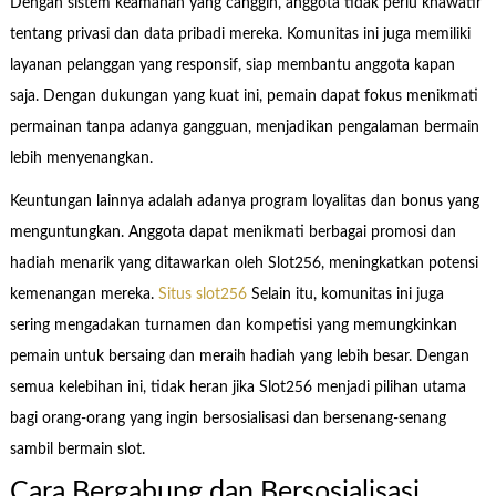
Dengan sistem keamanan yang canggih, anggota tidak perlu khawatir
tentang privasi dan data pribadi mereka. Komunitas ini juga memiliki
layanan pelanggan yang responsif, siap membantu anggota kapan
saja. Dengan dukungan yang kuat ini, pemain dapat fokus menikmati
permainan tanpa adanya gangguan, menjadikan pengalaman bermain
lebih menyenangkan.
Keuntungan lainnya adalah adanya program loyalitas dan bonus yang
menguntungkan. Anggota dapat menikmati berbagai promosi dan
hadiah menarik yang ditawarkan oleh Slot256, meningkatkan potensi
kemenangan mereka.
Situs slot256
Selain itu, komunitas ini juga
sering mengadakan turnamen dan kompetisi yang memungkinkan
pemain untuk bersaing dan meraih hadiah yang lebih besar. Dengan
semua kelebihan ini, tidak heran jika Slot256 menjadi pilihan utama
bagi orang-orang yang ingin bersosialisasi dan bersenang-senang
sambil bermain slot.
Cara Bergabung dan Bersosialisasi