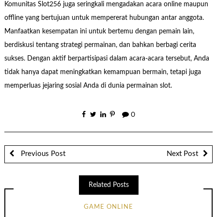
Komunitas Slot256 juga seringkali mengadakan acara online maupun
offline yang bertujuan untuk mempererat hubungan antar anggota.
Manfaatkan kesempatan ini untuk bertemu dengan pemain lain,
berdiskusi tentang strategi permainan, dan bahkan berbagi cerita
sukses. Dengan aktif berpartisipasi dalam acara-acara tersebut, Anda
tidak hanya dapat meningkatkan kemampuan bermain, tetapi juga
memperluas jejaring sosial Anda di dunia permainan slot.
0
Previous Post
Next Post
Related Posts
GAME ONLINE