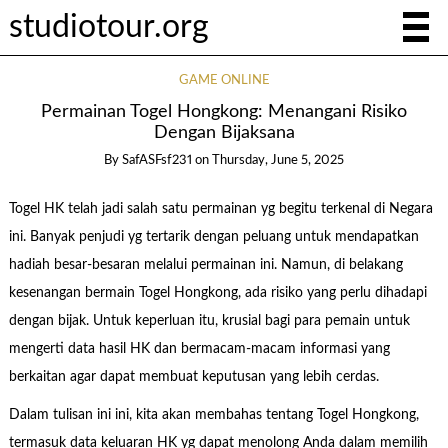
studiotour.org
GAME ONLINE
Permainan Togel Hongkong: Menangani Risiko
Dengan Bijaksana
By
SafASFsf231
on
Thursday, June 5, 2025
Togel HK telah jadi salah satu permainan yg begitu terkenal di Negara
ini. Banyak penjudi yg tertarik dengan peluang untuk mendapatkan
hadiah besar-besaran melalui permainan ini. Namun, di belakang
kesenangan bermain Togel Hongkong, ada risiko yang perlu dihadapi
dengan bijak. Untuk keperluan itu, krusial bagi para pemain untuk
mengerti data hasil HK dan bermacam-macam informasi yang
berkaitan agar dapat membuat keputusan yang lebih cerdas.
Dalam tulisan ini ini, kita akan membahas tentang Togel Hongkong,
termasuk data keluaran HK yg dapat menolong Anda dalam memilih