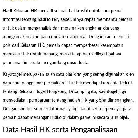
Hasil Keluaran HK menjadi sebuah hal krusial untuk para pemain.
Informasi tentang hasil lottery sebelumnya dapat membantu pemain
untuk dalam menganalisis dan meramalkan angka-angka yang
mungkin akan akan pada undian selanjutnya. Dengan cara meneliti
pola dari Keluaran HK, pemain dapat memperbesar kesempatan
mereka untuk untuk menang, meski tetap harus diingat bahwa
permainan ini selalu mengandung unsur luck.
Kayutogel merupakan salah satu platform yang sering digunakan oleh
para para penggemar permainan ini untuk mendapatkan data terkini
tentang Keluaran Togel Hongkong. Di samping itu, Kayutogel juga
menyediakan pembaruan tentang hadiah HK yang bisa dimenangkan.
Dengan sumber sumber informasi yang akurat serta tepercaya, para
pemain dapat menangani risiko di dalam game ini secara jauh bijak.
Data Hasil HK serta Penganalisaan