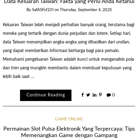
Data Keluaran Taiwan: Fakta yang Perlu Anda Ketahui
By
SafASFsf231
on
Thursday, September 4, 2025
Keluaran Taiwan telah menjadi perhatian banyak orang, terutama bagi
mereka yang tertarik dengan dunia perjudian dan lotere. Setiap hari,
data Taiwan menampilkan angka-angka yang dihasilkan dari undian,
yang dapat memberikan informasi berharga bagi para pemain.
Memahami pengeluaran Taiwan adalah kunci untuk menganalisis pola
dan tren yang mungkin membantu dalam membuat keputusan yang
lebih baik saat …
Continue Reading
0
GAME ONLINE
Permainan Slot Pulsa Elektronik Yang Terpercaya: Tips
Memenangkan Game dengan Gampang