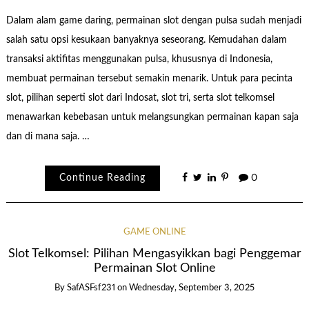
Dalam alam game daring, permainan slot dengan pulsa sudah menjadi
salah satu opsi kesukaan banyaknya seseorang. Kemudahan dalam
transaksi aktifitas menggunakan pulsa, khususnya di Indonesia,
membuat permainan tersebut semakin menarik. Untuk para pecinta
slot, pilihan seperti slot dari Indosat, slot tri, serta slot telkomsel
menawarkan kebebasan untuk melangsungkan permainan kapan saja
dan di mana saja. …
Continue Reading
0
GAME ONLINE
Slot Telkomsel: Pilihan Mengasyikkan bagi Penggemar
Permainan Slot Online
By
SafASFsf231
on
Wednesday, September 3, 2025