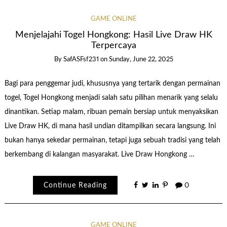
GAME ONLINE
Menjelajahi Togel Hongkong: Hasil Live Draw HK
Terpercaya
By
SafASFsf231
on
Sunday, June 22, 2025
Bagi para penggemar judi, khususnya yang tertarik dengan permainan
togel, Togel Hongkong menjadi salah satu pilihan menarik yang selalu
dinantikan. Setiap malam, ribuan pemain bersiap untuk menyaksikan
Live Draw HK, di mana hasil undian ditampilkan secara langsung. Ini
bukan hanya sekedar permainan, tetapi juga sebuah tradisi yang telah
berkembang di kalangan masyarakat. Live Draw Hongkong …
Continue Reading
0
GAME ONLINE