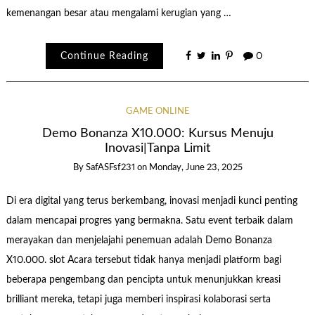
kemenangan besar atau mengalami kerugian yang …
Continue Reading
0
GAME ONLINE
Demo Bonanza X10.000: Kursus Menuju
Inovasi|Tanpa Limit
By
SafASFsf231
on
Monday, June 23, 2025
Di era digital yang terus berkembang, inovasi menjadi kunci penting
dalam mencapai progres yang bermakna. Satu event terbaik dalam
merayakan dan menjelajahi penemuan adalah Demo Bonanza
X10.000. slot Acara tersebut tidak hanya menjadi platform bagi
beberapa pengembang dan pencipta untuk menunjukkan kreasi
brilliant mereka, tetapi juga memberi inspirasi kolaborasi serta