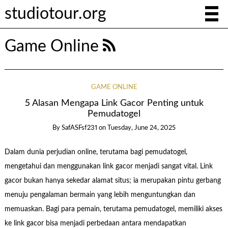
studiotour.org
Game Online
GAME ONLINE
5 Alasan Mengapa Link Gacor Penting untuk
Pemudatogel
By
SafASFsf231
on
Tuesday, June 24, 2025
Dalam dunia perjudian online, terutama bagi pemudatogel,
mengetahui dan menggunakan link gacor menjadi sangat vital. Link
gacor bukan hanya sekedar alamat situs; ia merupakan pintu gerbang
menuju pengalaman bermain yang lebih menguntungkan dan
memuaskan. Bagi para pemain, terutama pemudatogel, memiliki akses
ke link gacor bisa menjadi perbedaan antara mendapatkan