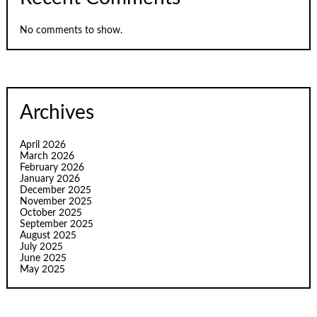
No comments to show.
Archives
April 2026
March 2026
February 2026
January 2026
December 2025
November 2025
October 2025
September 2025
August 2025
July 2025
June 2025
May 2025