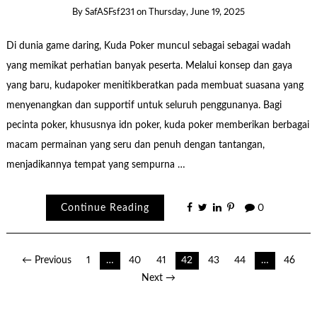
By
SafASFsf231
on
Thursday, June 19, 2025
Di dunia game daring, Kuda Poker muncul sebagai sebagai wadah
yang memikat perhatian banyak peserta. Melalui konsep dan gaya
yang baru, kudapoker menitikberatkan pada membuat suasana yang
menyenangkan dan supportif untuk seluruh penggunanya. Bagi
pecinta poker, khususnya idn poker, kuda poker memberikan berbagai
macam permainan yang seru dan penuh dengan tantangan,
menjadikannya tempat yang sempurna …
Continue Reading
0
Posts
← Previous
1
…
40
41
42
43
44
…
46
Next →
pagination