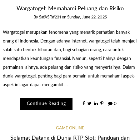
Wargatogel: Memahami Peluang dan Risiko
By
SafASFsf231
on
Sunday, June 22, 2025
Wargatogel merupakan fenomena yang menarik perhatian banyak
orang di Indonesia. Dengan adanya internet, wargatogel telah menjadi
salah satu bentuk hiburan dan, bagi sebagian orang, cara untuk
mendapatkan keuntungan finansial. Namun, seperti halnya dengan
permainan lainnya, ada peluang dan risiko yang menyertainya. Dalam
dunia wargatogel, penting bagi para pemain untuk memahami aspek-
aspek ini agar dapat mengambil …
Continue Reading
0
GAME ONLINE
Selamat Datang di Dunia RTP Slot: Panduan dan