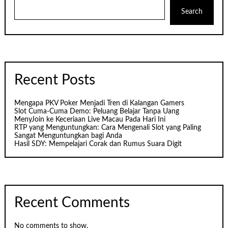
Search
Recent Posts
Mengapa PKV Poker Menjadi Tren di Kalangan Gamers
Slot Cuma-Cuma Demo: Peluang Belajar Tanpa Uang
MenyJoin ke Keceriaan Live Macau Pada Hari Ini
RTP yang Menguntungkan: Cara Mengenali Slot yang Paling
Sangat Menguntungkan bagi Anda
Hasil SDY: Mempelajari Corak dan Rumus Suara Digit
Recent Comments
No comments to show.