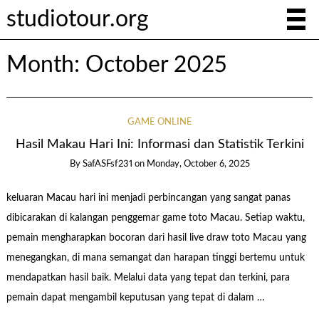
studiotour.org
Month:
October 2025
GAME ONLINE
Hasil Makau Hari Ini: Informasi dan Statistik Terkini
By
SafASFsf231
on
Monday, October 6, 2025
keluaran Macau hari ini menjadi perbincangan yang sangat panas
dibicarakan di kalangan penggemar game toto Macau. Setiap waktu,
pemain mengharapkan bocoran dari hasil live draw toto Macau yang
menegangkan, di mana semangat dan harapan tinggi bertemu untuk
mendapatkan hasil baik. Melalui data yang tepat dan terkini, para
pemain dapat mengambil keputusan yang tepat di dalam …