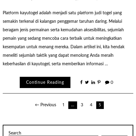
Platform kayutogel adalah menjadi satu platform judi togel yang
semakin terkenal di kalangan penggemar taruhan daring. Melalui
beragam jenis permainan serta kemudahan aksesibilitas, sejumlah
pemain yang sedang mencoba cara terbaik untuk meningkatkan
kesempatan untuk menang mereka. Dalam artikel ini, kita hendak
meneliti sejumlah taktik yang dapat menolong Anda meraih
keberhasilan di kayutogel, serta memberikan informasi …
Continue Reading
0
Posts
← Previous
1
…
3
4
5
pagination
Search