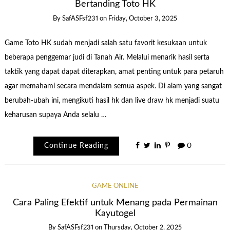
Bertanding Toto HK
By
SafASFsf231
on
Friday, October 3, 2025
Game Toto HK sudah menjadi salah satu favorit kesukaan untuk
beberapa penggemar judi di Tanah Air. Melalui menarik hasil serta
taktik yang dapat dapat diterapkan, amat penting untuk para petaruh
agar memahami secara mendalam semua aspek. Di alam yang sangat
berubah-ubah ini, mengikuti hasil hk dan live draw hk menjadi suatu
keharusan supaya Anda selalu …
Continue Reading
0
GAME ONLINE
Cara Paling Efektif untuk Menang pada Permainan
Kayutogel
By
SafASFsf231
on
Thursday, October 2, 2025