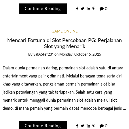
Continue Reading
0
GAME ONLINE
Mencari Fortuna di Slot Percobaan PG: Perjalanan
Slot yang Menarik
By
SafASFsf231
on
Monday, October 6, 2025
Dalam dunia permainan daring, permainan slot adalah satu di antara
entertainment yang paling diminati. Melalui beragam tema serta ciri
khas yang ditawarkan, pengalaman bermain permainan slot bisa
jadikan petualangan yang tak terlupakan. Salah satu cara yang
menarik untuk menggali dunia permainan slot adalah melalui slot
demo, di mana pemain yang bermain dapat mencoba berbagai jenis …
Continue Reading
0